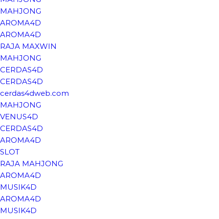
MAHJONG
AROMA4D
AROMA4D
RAJA MAXWIN
MAHJONG
CERDAS4D
CERDAS4D
cerdas4dweb.com
MAHJONG
VENUS4D
CERDAS4D
AROMA4D
SLOT
RAJA MAHJONG
AROMA4D
MUSIK4D
AROMA4D
MUSIK4D