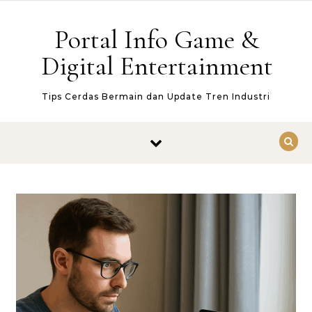
Skip to content
Portal Info Game &
Digital Entertainment
Tips Cerdas Bermain dan Update Tren Industri