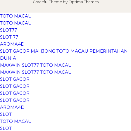
Graceful Theme by
Optima Themes
TOTO MACAU
TOTO MACAU
SLOT77
SLOT 77
AROMA4D
SLOT GACOR MAHJONG TOTO MACAU PEMERINTAHAN
DUNIA
MAXWIN SLOT77 TOTO MACAU
MAXWIN SLOT77 TOTO MACAU
SLOT GACOR
SLOT GACOR
SLOT GACOR
SLOT GACOR
AROMA4D
SLOT
TOTO MACAU
SLOT