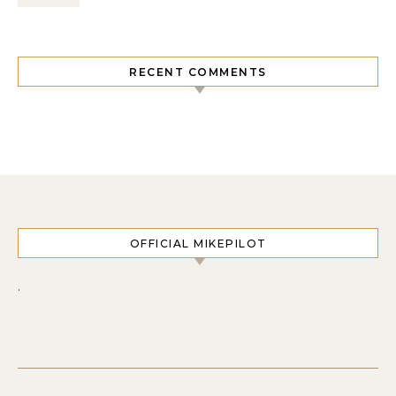
guide
RECENT COMMENTS
OFFICIAL MIKEPILOT
.