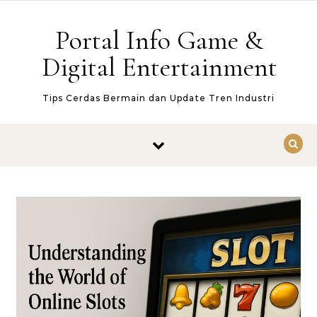
Skip to content
Portal Info Game &
Digital Entertainment
Tips Cerdas Bermain dan Update Tren Industri