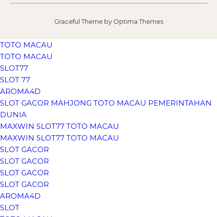
Graceful Theme by
Optima Themes
TOTO MACAU
TOTO MACAU
SLOT77
SLOT 77
AROMA4D
SLOT GACOR MAHJONG TOTO MACAU PEMERINTAHAN
DUNIA
MAXWIN SLOT77 TOTO MACAU
MAXWIN SLOT77 TOTO MACAU
SLOT GACOR
SLOT GACOR
SLOT GACOR
SLOT GACOR
AROMA4D
SLOT