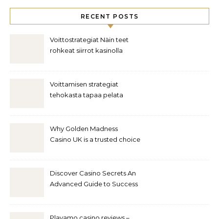
RECENT POSTS
Voittostrategiat Näin teet
rohkeat siirrot kasinolla
Voittamisen strategiat
tehokasta tapaa pelata
uhkapelejä viisaasti
Why Golden Madness
Casino UK is a trusted choice
for UK players in 2026
Discover Casino Secrets An
Advanced Guide to Success
Playamo casino reviews –