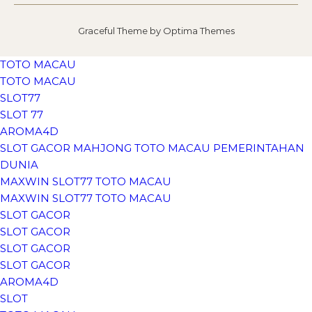
Graceful Theme by
Optima Themes
TOTO MACAU
TOTO MACAU
SLOT77
SLOT 77
AROMA4D
SLOT GACOR MAHJONG TOTO MACAU PEMERINTAHAN
DUNIA
MAXWIN SLOT77 TOTO MACAU
MAXWIN SLOT77 TOTO MACAU
SLOT GACOR
SLOT GACOR
SLOT GACOR
SLOT GACOR
AROMA4D
SLOT