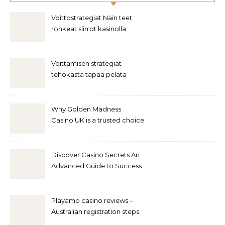
Voittostrategiat Näin teet
rohkeat siirrot kasinolla
Voittamisen strategiat
tehokasta tapaa pelata
uhkapelejä viisaasti
Why Golden Madness
Casino UK is a trusted choice
for UK players in 2026
Discover Casino Secrets An
Advanced Guide to Success
Playamo casino reviews –
Australian registration steps
guide