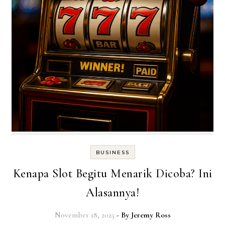
BUSINESS
Kenapa Slot Begitu Menarik Dicoba? Ini
Alasannya!
November 18, 2025
- By
Jeremy Ross