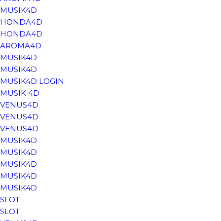
MUSIK4D
HONDA4D
HONDA4D
AROMA4D
MUSIK4D
MUSIK4D
MUSIK4D LOGIN
MUSIK 4D
VENUS4D
VENUS4D
VENUS4D
MUSIK4D
MUSIK4D
MUSIK4D
MUSIK4D
MUSIK4D
SLOT
SLOT