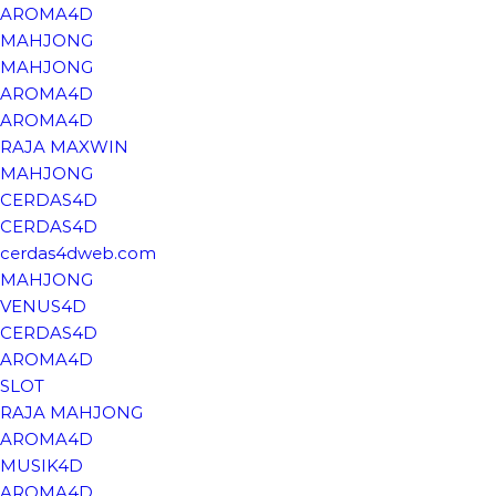
AROMA4D
MAHJONG
MAHJONG
AROMA4D
AROMA4D
RAJA MAXWIN
MAHJONG
CERDAS4D
CERDAS4D
cerdas4dweb.com
MAHJONG
VENUS4D
CERDAS4D
AROMA4D
SLOT
RAJA MAHJONG
AROMA4D
MUSIK4D
AROMA4D