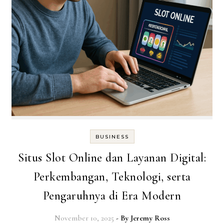
BUSINESS
Situs Slot Online dan Layanan Digital:
Perkembangan, Teknologi, serta
Pengaruhnya di Era Modern
November 10, 2025
- By
Jeremy Ross