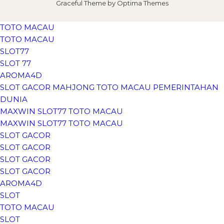
Graceful Theme by
Optima Themes
TOTO MACAU
TOTO MACAU
SLOT77
SLOT 77
AROMA4D
SLOT GACOR MAHJONG TOTO MACAU PEMERINTAHAN
DUNIA
MAXWIN SLOT77 TOTO MACAU
MAXWIN SLOT77 TOTO MACAU
SLOT GACOR
SLOT GACOR
SLOT GACOR
SLOT GACOR
AROMA4D
SLOT
TOTO MACAU
SLOT