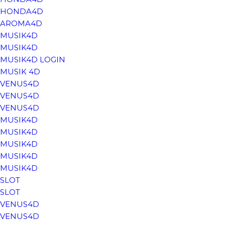
HONDA4D
AROMA4D
MUSIK4D
MUSIK4D
MUSIK4D LOGIN
MUSIK 4D
VENUS4D
VENUS4D
VENUS4D
MUSIK4D
MUSIK4D
MUSIK4D
MUSIK4D
MUSIK4D
SLOT
SLOT
VENUS4D
VENUS4D