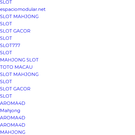
SLOT
espaciomodular.net
SLOT MAHJONG
SLOT
SLOT GACOR
SLOT
SLOT777
SLOT
MAHJONG SLOT
TOTO MACAU
SLOT MAHJONG
SLOT
SLOT GACOR
SLOT
AROMA4D
Mahjong
AROMA4D
AROMA4D
MAHJONG