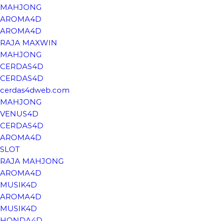
MAHJONG
AROMA4D
AROMA4D
RAJA MAXWIN
MAHJONG
CERDAS4D
CERDAS4D
cerdas4dweb.com
MAHJONG
VENUS4D
CERDAS4D
AROMA4D
SLOT
RAJA MAHJONG
AROMA4D
MUSIK4D
AROMA4D
MUSIK4D
HONDA4D