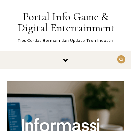
Skip to content
Portal Info Game &
Digital Entertainment
Tips Cerdas Bermain dan Update Tren Industri