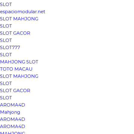
SLOT
espaciomodular.net
SLOT MAHJONG
SLOT
SLOT GACOR
SLOT
SLOT777
SLOT
MAHJONG SLOT
TOTO MACAU
SLOT MAHJONG
SLOT
SLOT GACOR
SLOT
AROMA4D
Mahjong
AROMA4D
AROMA4D
MAHJONG