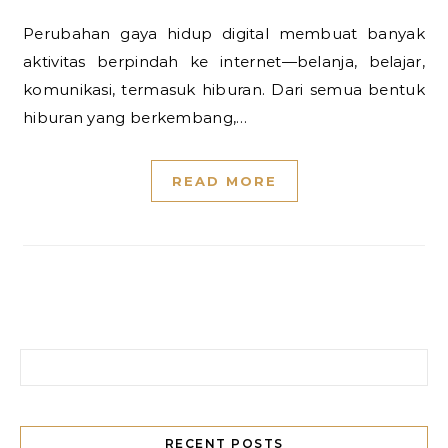
Perubahan gaya hidup digital membuat banyak
aktivitas berpindah ke internet—belanja, belajar,
komunikasi, termasuk hiburan. Dari semua bentuk
hiburan yang berkembang,…
READ MORE
Search for:
RECENT POSTS