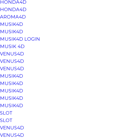
HONDA4D
HONDA4D
AROMA4D
MUSIK4D
MUSIK4D
MUSIK4D LOGIN
MUSIK 4D
VENUS4D
VENUS4D
VENUS4D
MUSIK4D
MUSIK4D
MUSIK4D
MUSIK4D
MUSIK4D
SLOT
SLOT
VENUS4D
VENUS4D