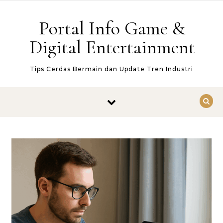
Skip to content
Portal Info Game &
Digital Entertainment
Tips Cerdas Bermain dan Update Tren Industri