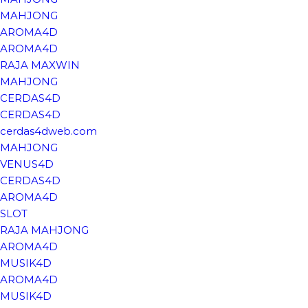
MAHJONG
AROMA4D
AROMA4D
RAJA MAXWIN
MAHJONG
CERDAS4D
CERDAS4D
cerdas4dweb.com
MAHJONG
VENUS4D
CERDAS4D
AROMA4D
SLOT
RAJA MAHJONG
AROMA4D
MUSIK4D
AROMA4D
MUSIK4D