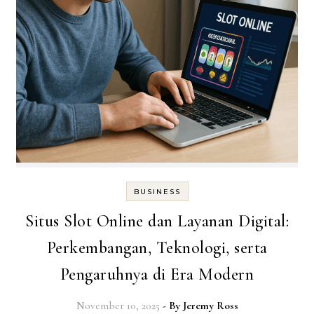
BUSINESS
Situs Slot Online dan Layanan Digital:
Perkembangan, Teknologi, serta
Pengaruhnya di Era Modern
November 10, 2025
- By
Jeremy Ross