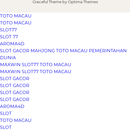
Graceful Theme by
Optima Themes
TOTO MACAU
TOTO MACAU
SLOT77
SLOT 77
AROMA4D
SLOT GACOR MAHJONG TOTO MACAU PEMERINTAHAN
DUNIA
MAXWIN SLOT77 TOTO MACAU
MAXWIN SLOT77 TOTO MACAU
SLOT GACOR
SLOT GACOR
SLOT GACOR
SLOT GACOR
AROMA4D
SLOT
TOTO MACAU
SLOT