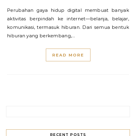
Perubahan gaya hidup digital membuat banyak
aktivitas berpindah ke internet—belanja, belajar,
komunikasi, termasuk hiburan. Dari semua bentuk
hiburan yang berkembang,…
READ MORE
Search for:
RECENT POSTS