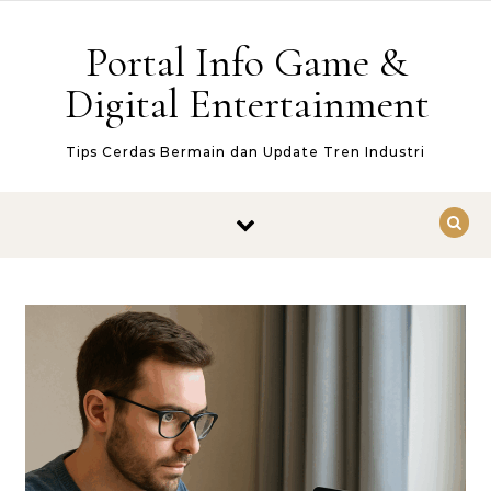
Skip to content
Portal Info Game &
Digital Entertainment
Tips Cerdas Bermain dan Update Tren Industri