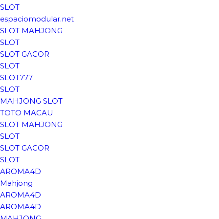
SLOT
espaciomodular.net
SLOT MAHJONG
SLOT
SLOT GACOR
SLOT
SLOT777
SLOT
MAHJONG SLOT
TOTO MACAU
SLOT MAHJONG
SLOT
SLOT GACOR
SLOT
AROMA4D
Mahjong
AROMA4D
AROMA4D
MAHJONG