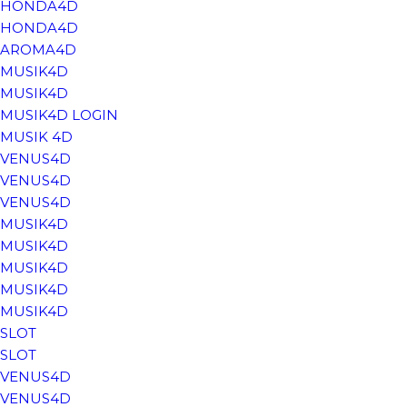
HONDA4D
HONDA4D
AROMA4D
MUSIK4D
MUSIK4D
MUSIK4D LOGIN
MUSIK 4D
VENUS4D
VENUS4D
VENUS4D
MUSIK4D
MUSIK4D
MUSIK4D
MUSIK4D
MUSIK4D
SLOT
SLOT
VENUS4D
VENUS4D