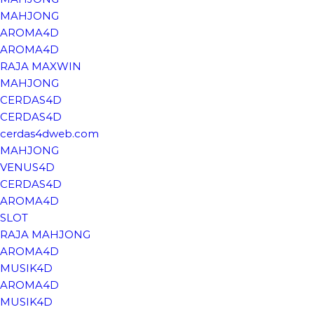
MAHJONG
AROMA4D
AROMA4D
RAJA MAXWIN
MAHJONG
CERDAS4D
CERDAS4D
cerdas4dweb.com
MAHJONG
VENUS4D
CERDAS4D
AROMA4D
SLOT
RAJA MAHJONG
AROMA4D
MUSIK4D
AROMA4D
MUSIK4D