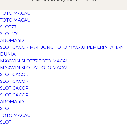
TOTO MACAU
TOTO MACAU
SLOT77
SLOT 77
AROMA4D
SLOT GACOR MAHJONG TOTO MACAU PEMERINTAHAN
DUNIA
MAXWIN SLOT77 TOTO MACAU
MAXWIN SLOT77 TOTO MACAU
SLOT GACOR
SLOT GACOR
SLOT GACOR
SLOT GACOR
AROMA4D
SLOT
TOTO MACAU
SLOT