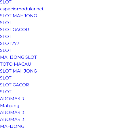
SLOT
espaciomodular.net
SLOT MAHJONG
SLOT
SLOT GACOR
SLOT
SLOT777
SLOT
MAHJONG SLOT
TOTO MACAU
SLOT MAHJONG
SLOT
SLOT GACOR
SLOT
AROMA4D
Mahjong
AROMA4D
AROMA4D
MAHJONG