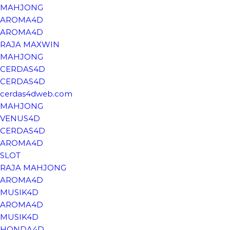
MAHJONG
AROMA4D
AROMA4D
RAJA MAXWIN
MAHJONG
CERDAS4D
CERDAS4D
cerdas4dweb.com
MAHJONG
VENUS4D
CERDAS4D
AROMA4D
SLOT
RAJA MAHJONG
AROMA4D
MUSIK4D
AROMA4D
MUSIK4D
HONDA4D