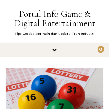
Skip to content
Portal Info Game &
Digital Entertainment
Tips Cerdas Bermain dan Update Tren Industri