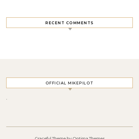
RECENT COMMENTS
OFFICIAL MIKEPILOT
.
Graceful Theme by
Optima Themes