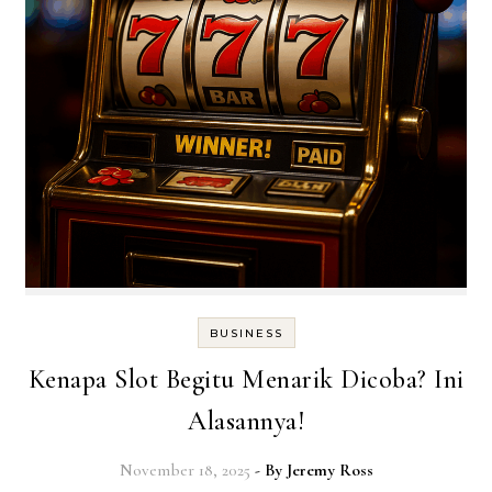
BUSINESS
Kenapa Slot Begitu Menarik Dicoba? Ini
Alasannya!
November 18, 2025
- By
Jeremy Ross