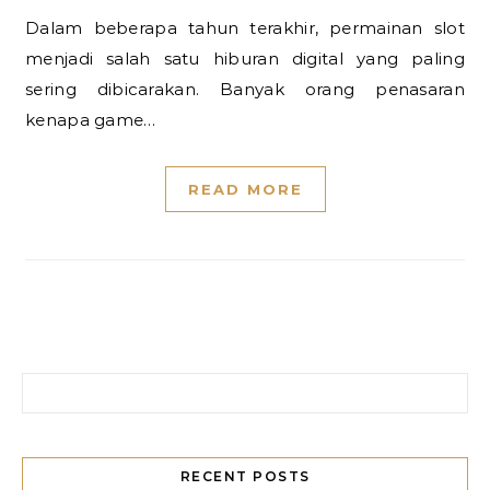
Dalam beberapa tahun terakhir, permainan slot
menjadi salah satu hiburan digital yang paling
sering dibicarakan. Banyak orang penasaran
kenapa game…
READ MORE
Search for:
RECENT POSTS