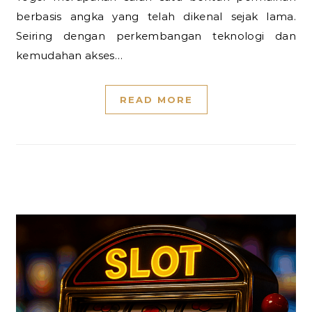
berbasis angka yang telah dikenal sejak lama.
Seiring dengan perkembangan teknologi dan
kemudahan akses…
READ MORE