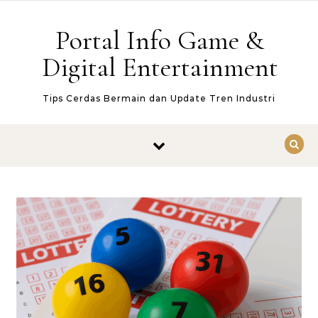
Skip to content
Portal Info Game &
Digital Entertainment
Tips Cerdas Bermain dan Update Tren Industri