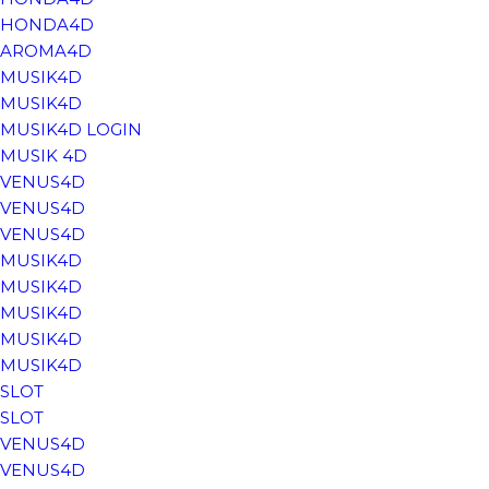
HONDA4D
AROMA4D
MUSIK4D
MUSIK4D
MUSIK4D LOGIN
MUSIK 4D
VENUS4D
VENUS4D
VENUS4D
MUSIK4D
MUSIK4D
MUSIK4D
MUSIK4D
MUSIK4D
SLOT
SLOT
VENUS4D
VENUS4D