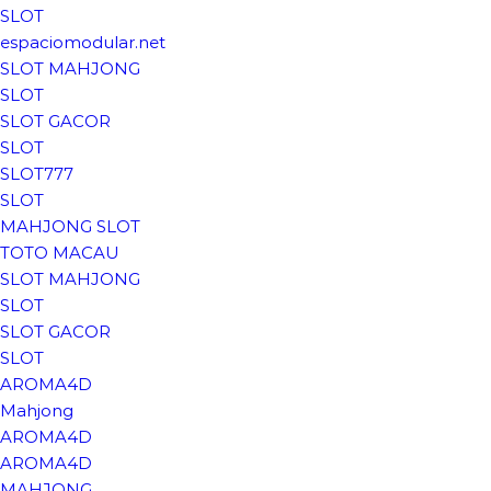
SLOT
espaciomodular.net
SLOT MAHJONG
SLOT
SLOT GACOR
SLOT
SLOT777
SLOT
MAHJONG SLOT
TOTO MACAU
SLOT MAHJONG
SLOT
SLOT GACOR
SLOT
AROMA4D
Mahjong
AROMA4D
AROMA4D
MAHJONG