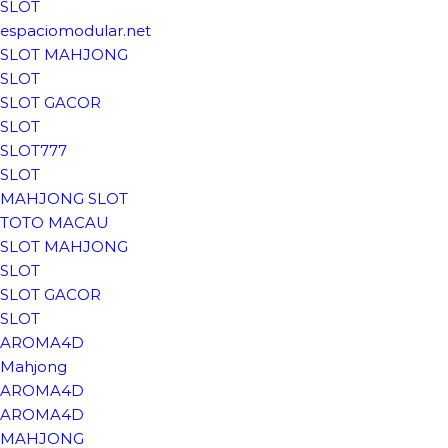
SLOT
espaciomodular.net
SLOT MAHJONG
SLOT
SLOT GACOR
SLOT
SLOT777
SLOT
MAHJONG SLOT
TOTO MACAU
SLOT MAHJONG
SLOT
SLOT GACOR
SLOT
AROMA4D
Mahjong
AROMA4D
AROMA4D
MAHJONG