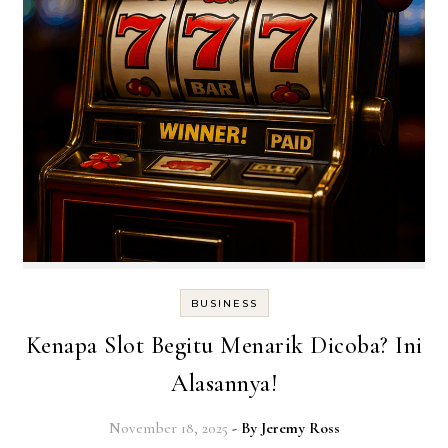
BUSINESS
Kenapa Slot Begitu Menarik Dicoba? Ini
Alasannya!
November 18, 2025
- By
Jeremy Ross