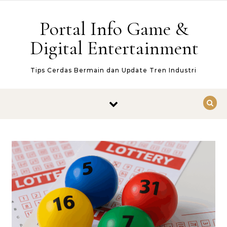
Skip to content
Portal Info Game &
Digital Entertainment
Tips Cerdas Bermain dan Update Tren Industri