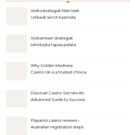
Voittostrategiat Näin teet
rohkeat siirrot kasinolla
Voittamisen strategiat
tehokasta tapaa pelata
uhkapelejä viisaasti
Why Golden Madness
Casino UK is a trusted choice
for UK players in 2026
Discover Casino Secrets An
Advanced Guide to Success
Playamo casino reviews –
Australian registration steps
guide