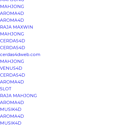
MAHJONG
AROMA4D
AROMA4D
RAJA MAXWIN
MAHJONG
CERDAS4D
CERDAS4D
cerdas4dweb.com
MAHJONG
VENUS4D
CERDAS4D
AROMA4D
SLOT
RAJA MAHJONG
AROMA4D
MUSIK4D
AROMA4D
MUSIK4D