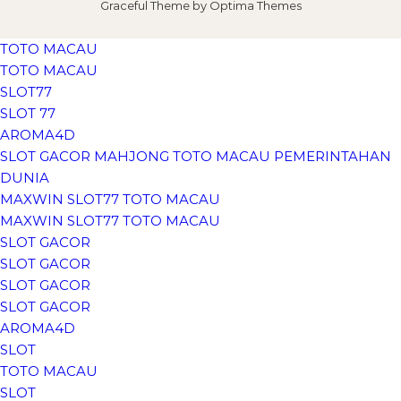
Graceful Theme by
Optima Themes
TOTO MACAU
TOTO MACAU
SLOT77
SLOT 77
AROMA4D
SLOT GACOR MAHJONG TOTO MACAU PEMERINTAHAN
DUNIA
MAXWIN SLOT77 TOTO MACAU
MAXWIN SLOT77 TOTO MACAU
SLOT GACOR
SLOT GACOR
SLOT GACOR
SLOT GACOR
AROMA4D
SLOT
TOTO MACAU
SLOT