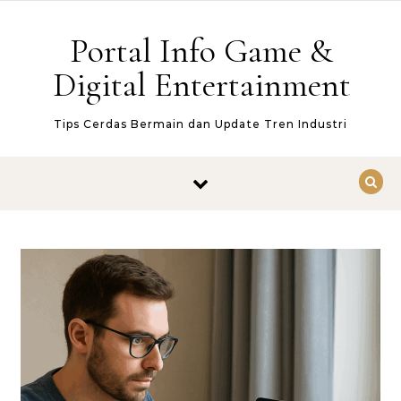
Skip to content
Portal Info Game &
Digital Entertainment
Tips Cerdas Bermain dan Update Tren Industri