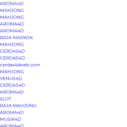
AROMA4D
MAHJONG
MAHJONG
AROMA4D
AROMA4D
RAJA MAXWIN
MAHJONG
CERDAS4D
CERDAS4D
cerdas4dweb.com
MAHJONG
VENUS4D
CERDAS4D
AROMA4D
SLOT
RAJA MAHJONG
AROMA4D
MUSIK4D
AROMA4D