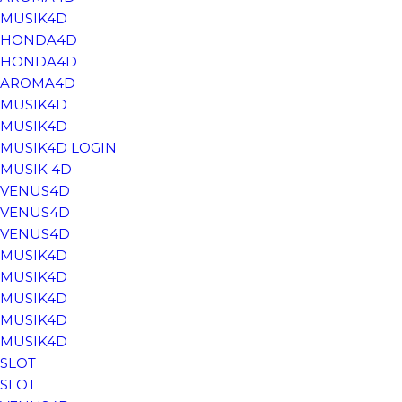
MUSIK4D
HONDA4D
HONDA4D
AROMA4D
MUSIK4D
MUSIK4D
MUSIK4D LOGIN
MUSIK 4D
VENUS4D
VENUS4D
VENUS4D
MUSIK4D
MUSIK4D
MUSIK4D
MUSIK4D
MUSIK4D
SLOT
SLOT