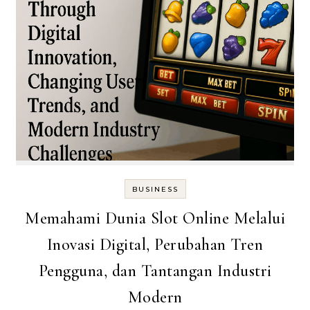
BUSINESS
Memahami Dunia Slot Online Melalui
Inovasi Digital, Perubahan Tren
Pengguna, dan Tantangan Industri
Modern