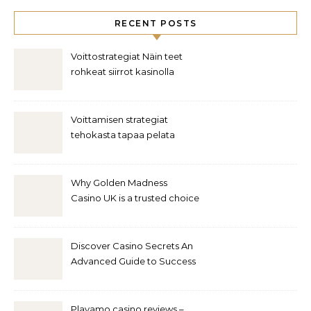
RECENT POSTS
Voittostrategiat Näin teet
rohkeat siirrot kasinolla
Voittamisen strategiat
tehokasta tapaa pelata
uhkapelejä viisaasti
Why Golden Madness
Casino UK is a trusted choice
for UK players in 2026
Discover Casino Secrets An
Advanced Guide to Success
Playamo casino reviews –