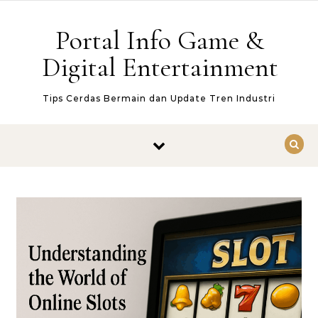
Skip to content
Portal Info Game &
Digital Entertainment
Tips Cerdas Bermain dan Update Tren Industri