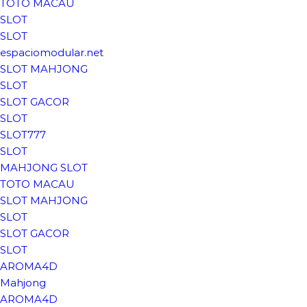
TOTO MACAU
SLOT
SLOT
espaciomodular.net
SLOT MAHJONG
SLOT
SLOT GACOR
SLOT
SLOT777
SLOT
MAHJONG SLOT
TOTO MACAU
SLOT MAHJONG
SLOT
SLOT GACOR
SLOT
AROMA4D
Mahjong
AROMA4D