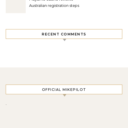
Australian registration steps
guide
RECENT COMMENTS
OFFICIAL MIKEPILOT
.