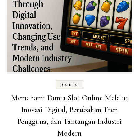
BUSINESS
Memahami Dunia Slot Online Melalui
Inovasi Digital, Perubahan Tren
Pengguna, dan Tantangan Industri
Modern