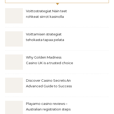
Voittostrategiat Näin teet
rohkeat siirrot kasinolla
Voittamisen strategiat
tehokasta tapaa pelata
uhkapelejä viisaasti
Why Golden Madness
Casino UK is a trusted choice
for UK players in 2026
Discover Casino Secrets An
Advanced Guide to Success
Playamo casino reviews –
Australian registration steps