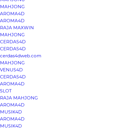
MAHJONG
AROMA4D
AROMA4D
RAJA MAXWIN
MAHJONG
CERDAS4D
CERDAS4D
cerdas4dweb.com
MAHJONG
VENUS4D
CERDAS4D
AROMA4D
SLOT
RAJA MAHJONG
AROMA4D
MUSIK4D
AROMA4D
MUSIK4D