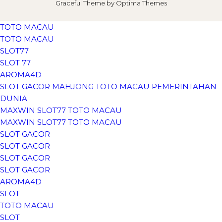
Graceful Theme by
Optima Themes
TOTO MACAU
TOTO MACAU
SLOT77
SLOT 77
AROMA4D
SLOT GACOR MAHJONG TOTO MACAU PEMERINTAHAN
DUNIA
MAXWIN SLOT77 TOTO MACAU
MAXWIN SLOT77 TOTO MACAU
SLOT GACOR
SLOT GACOR
SLOT GACOR
SLOT GACOR
AROMA4D
SLOT
TOTO MACAU
SLOT