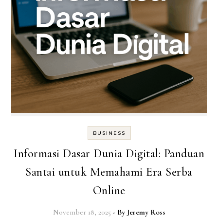
BUSINESS
Informasi Dasar Dunia Digital: Panduan
Santai untuk Memahami Era Serba
Online
November 18, 2025
- By
Jeremy Ross