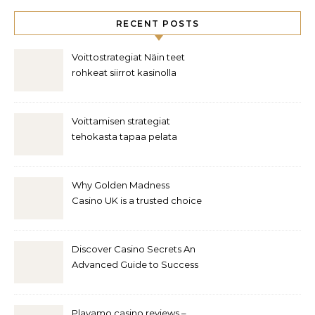
RECENT POSTS
Voittostrategiat Näin teet
rohkeat siirrot kasinolla
Voittamisen strategiat
tehokasta tapaa pelata
uhkapelejä viisaasti
Why Golden Madness
Casino UK is a trusted choice
for UK players in 2026
Discover Casino Secrets An
Advanced Guide to Success
Playamo casino reviews –