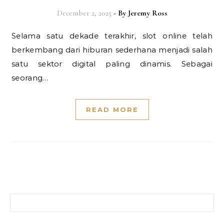
December 2, 2025
- By
Jeremy Ross
Selama satu dekade terakhir, slot online telah
berkembang dari hiburan sederhana menjadi salah
satu sektor digital paling dinamis. Sebagai
seorang…
READ MORE
Search for: