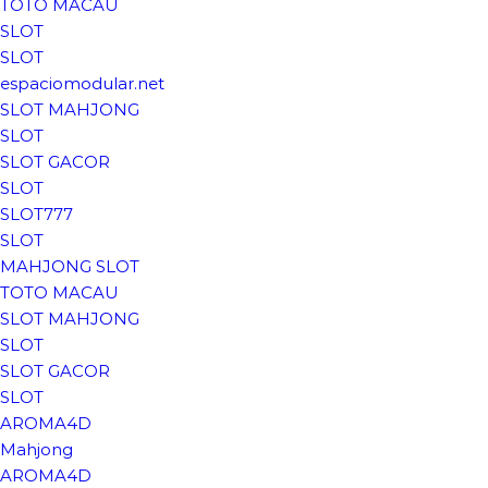
TOTO MACAU
SLOT
SLOT
espaciomodular.net
SLOT MAHJONG
SLOT
SLOT GACOR
SLOT
SLOT777
SLOT
MAHJONG SLOT
TOTO MACAU
SLOT MAHJONG
SLOT
SLOT GACOR
SLOT
AROMA4D
Mahjong
AROMA4D