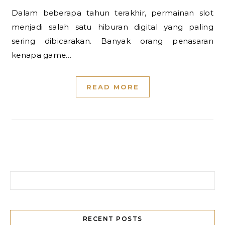
Dalam beberapa tahun terakhir, permainan slot
menjadi salah satu hiburan digital yang paling
sering dibicarakan. Banyak orang penasaran
kenapa game…
READ MORE
Search for:
RECENT POSTS