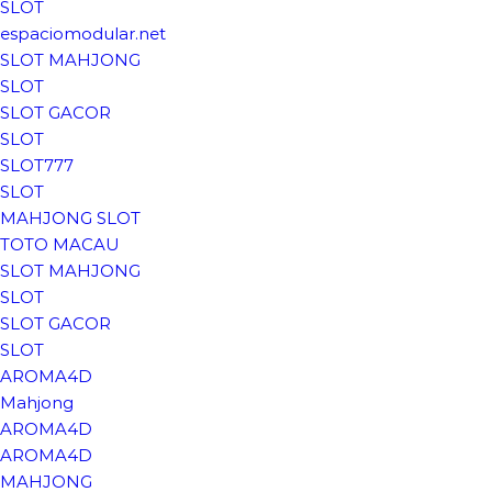
SLOT
espaciomodular.net
SLOT MAHJONG
SLOT
SLOT GACOR
SLOT
SLOT777
SLOT
MAHJONG SLOT
TOTO MACAU
SLOT MAHJONG
SLOT
SLOT GACOR
SLOT
AROMA4D
Mahjong
AROMA4D
AROMA4D
MAHJONG