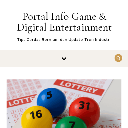
Skip to content
Portal Info Game &
Digital Entertainment
Tips Cerdas Bermain dan Update Tren Industri