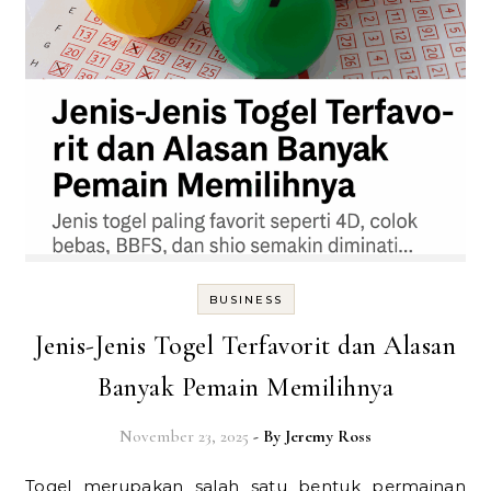
BUSINESS
Jenis-Jenis Togel Terfavorit dan Alasan
Banyak Pemain Memilihnya
November 23, 2025
- By
Jeremy Ross
Togel merupakan salah satu bentuk permainan