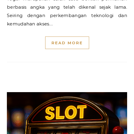
berbasis angka yang telah dikenal sejak lama.
Seiring dengan perkembangan teknologi dan
kemudahan akses…
READ MORE