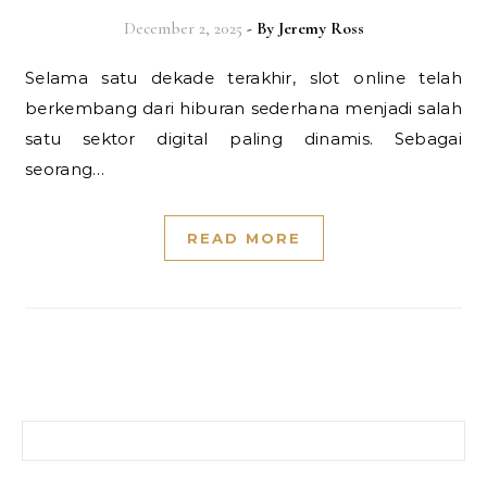
December 2, 2025
- By
Jeremy Ross
Selama satu dekade terakhir, slot online telah
berkembang dari hiburan sederhana menjadi salah
satu sektor digital paling dinamis. Sebagai
seorang…
READ MORE
Search for: