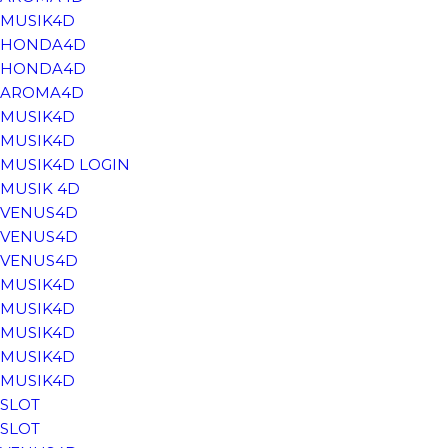
MUSIK4D
HONDA4D
HONDA4D
AROMA4D
MUSIK4D
MUSIK4D
MUSIK4D LOGIN
MUSIK 4D
VENUS4D
VENUS4D
VENUS4D
MUSIK4D
MUSIK4D
MUSIK4D
MUSIK4D
MUSIK4D
SLOT
SLOT