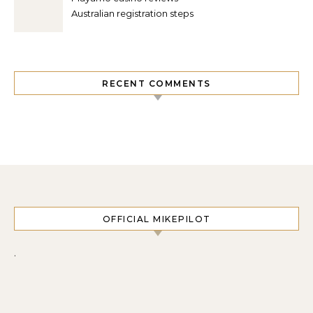
Australian registration steps
guide
RECENT COMMENTS
OFFICIAL MIKEPILOT
.