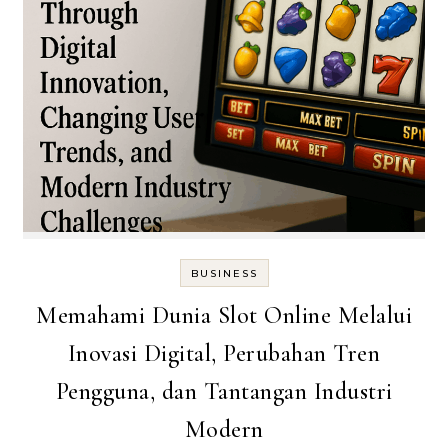
BUSINESS
Memahami Dunia Slot Online Melalui
Inovasi Digital, Perubahan Tren
Pengguna, dan Tantangan Industri
Modern