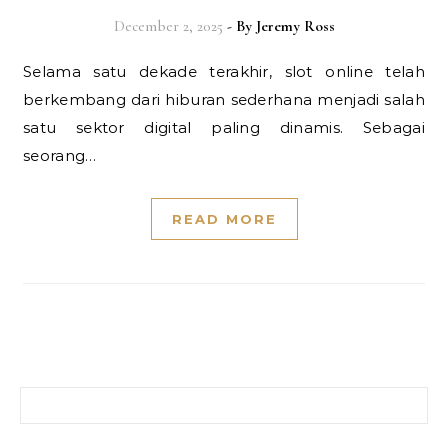
December 2, 2025
- By
Jeremy Ross
Selama satu dekade terakhir, slot online telah
berkembang dari hiburan sederhana menjadi salah
satu sektor digital paling dinamis. Sebagai
seorang…
READ MORE
Search for: