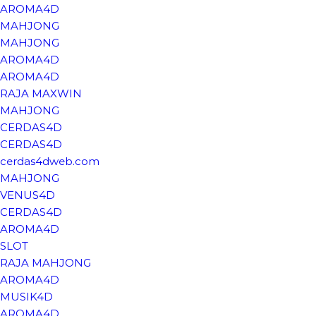
AROMA4D
MAHJONG
MAHJONG
AROMA4D
AROMA4D
RAJA MAXWIN
MAHJONG
CERDAS4D
CERDAS4D
cerdas4dweb.com
MAHJONG
VENUS4D
CERDAS4D
AROMA4D
SLOT
RAJA MAHJONG
AROMA4D
MUSIK4D
AROMA4D