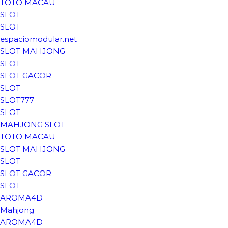
TOTO MACAU
SLOT
SLOT
espaciomodular.net
SLOT MAHJONG
SLOT
SLOT GACOR
SLOT
SLOT777
SLOT
MAHJONG SLOT
TOTO MACAU
SLOT MAHJONG
SLOT
SLOT GACOR
SLOT
AROMA4D
Mahjong
AROMA4D