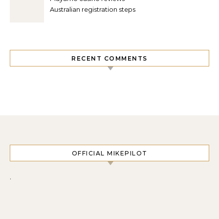
Australian registration steps
guide
RECENT COMMENTS
OFFICIAL MIKEPILOT
.