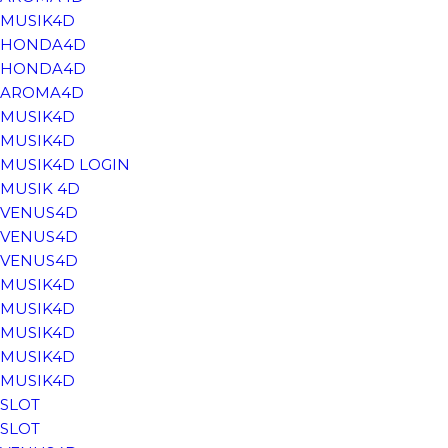
MUSIK4D
HONDA4D
HONDA4D
AROMA4D
MUSIK4D
MUSIK4D
MUSIK4D LOGIN
MUSIK 4D
VENUS4D
VENUS4D
VENUS4D
MUSIK4D
MUSIK4D
MUSIK4D
MUSIK4D
MUSIK4D
SLOT
SLOT