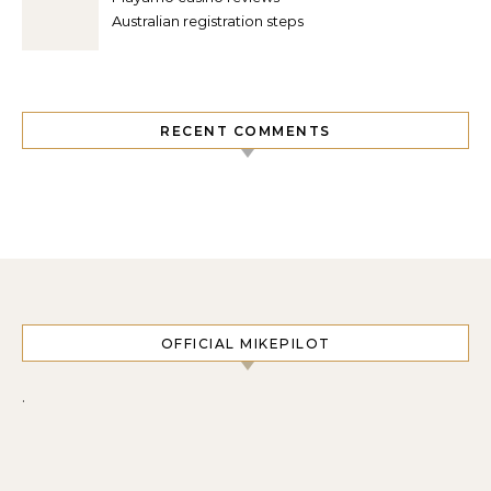
Australian registration steps
guide
RECENT COMMENTS
OFFICIAL MIKEPILOT
.