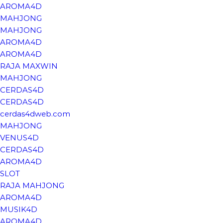
AROMA4D
MAHJONG
MAHJONG
AROMA4D
AROMA4D
RAJA MAXWIN
MAHJONG
CERDAS4D
CERDAS4D
cerdas4dweb.com
MAHJONG
VENUS4D
CERDAS4D
AROMA4D
SLOT
RAJA MAHJONG
AROMA4D
MUSIK4D
AROMA4D