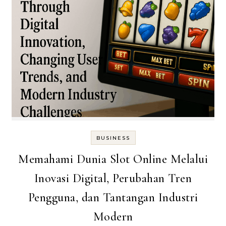
BUSINESS
Memahami Dunia Slot Online Melalui
Inovasi Digital, Perubahan Tren
Pengguna, dan Tantangan Industri
Modern