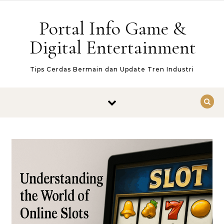
Skip to content
Portal Info Game &
Digital Entertainment
Tips Cerdas Bermain dan Update Tren Industri