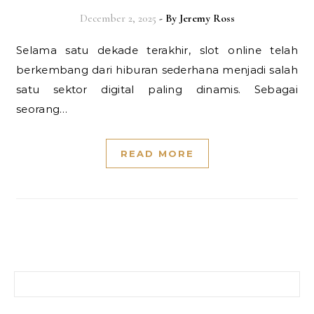
December 2, 2025
- By
Jeremy Ross
Selama satu dekade terakhir, slot online telah
berkembang dari hiburan sederhana menjadi salah
satu sektor digital paling dinamis. Sebagai
seorang…
READ MORE
Search for: