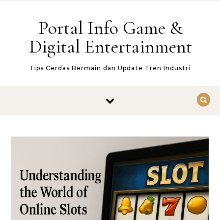
Skip to content
Portal Info Game &
Digital Entertainment
Tips Cerdas Bermain dan Update Tren Industri