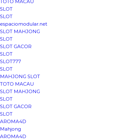
TOTO MACAU
SLOT
SLOT
espaciomodular.net
SLOT MAHJONG
SLOT
SLOT GACOR
SLOT
SLOT777
SLOT
MAHJONG SLOT
TOTO MACAU
SLOT MAHJONG
SLOT
SLOT GACOR
SLOT
AROMA4D
Mahjong
AROMA4D