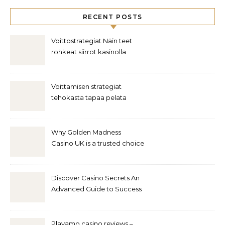
RECENT POSTS
Voittostrategiat Näin teet
rohkeat siirrot kasinolla
Voittamisen strategiat
tehokasta tapaa pelata
uhkapelejä viisaasti
Why Golden Madness
Casino UK is a trusted choice
for UK players in 2026
Discover Casino Secrets An
Advanced Guide to Success
Playamo casino reviews –