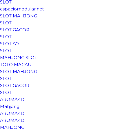
SLOT
espaciomodular.net
SLOT MAHJONG
SLOT
SLOT GACOR
SLOT
SLOT777
SLOT
MAHJONG SLOT
TOTO MACAU
SLOT MAHJONG
SLOT
SLOT GACOR
SLOT
AROMA4D
Mahjong
AROMA4D
AROMA4D
MAHJONG