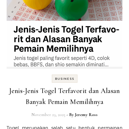
BUSINESS
Jenis-Jenis Togel Terfavorit dan Alasan
Banyak Pemain Memilihnya
November 23, 2025
- By
Jeremy Ross
Togel merupakan salah satu bentuk permainan