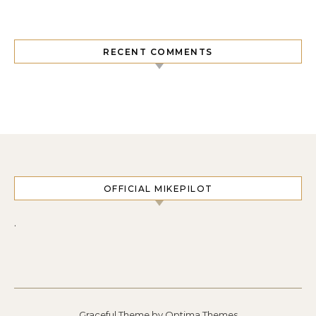
RECENT COMMENTS
OFFICIAL MIKEPILOT
.
Graceful Theme by
Optima Themes