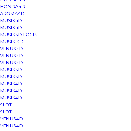
HONDA4D
AROMA4D
MUSIK4D
MUSIK4D
MUSIK4D LOGIN
MUSIK 4D
VENUS4D
VENUS4D
VENUS4D
MUSIK4D
MUSIK4D
MUSIK4D
MUSIK4D
MUSIK4D
SLOT
SLOT
VENUS4D
VENUS4D