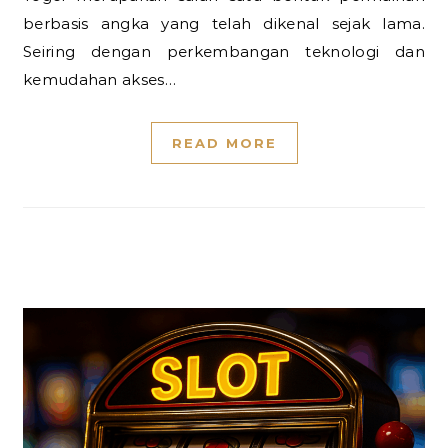
berbasis angka yang telah dikenal sejak lama.
Seiring dengan perkembangan teknologi dan
kemudahan akses…
READ MORE