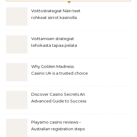
Voittostrategiat Näin teet
rohkeat siirrot kasinolla
Voittamisen strategiat
tehokasta tapaa pelata
uhkapelejä viisaasti
Why Golden Madness
Casino UK is a trusted choice
for UK players in 2026
Discover Casino Secrets An
Advanced Guide to Success
Playamo casino reviews –
Australian registration steps
guide