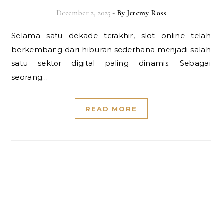
December 2, 2025
- By
Jeremy Ross
Selama satu dekade terakhir, slot online telah
berkembang dari hiburan sederhana menjadi salah
satu sektor digital paling dinamis. Sebagai
seorang…
READ MORE
Search for: