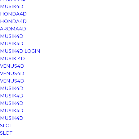
MUSIK4D
HONDA4D
HONDA4D
AROMA4D
MUSIK4D
MUSIK4D
MUSIK4D LOGIN
MUSIK 4D
VENUS4D
VENUS4D
VENUS4D
MUSIK4D
MUSIK4D
MUSIK4D
MUSIK4D
MUSIK4D
SLOT
SLOT