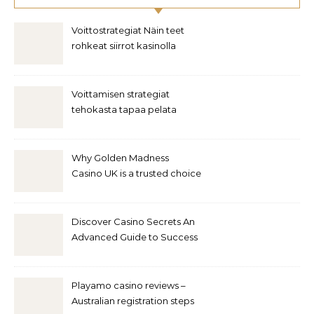
Voittostrategiat Näin teet
rohkeat siirrot kasinolla
Voittamisen strategiat
tehokasta tapaa pelata
uhkapelejä viisaasti
Why Golden Madness
Casino UK is a trusted choice
for UK players in 2026
Discover Casino Secrets An
Advanced Guide to Success
Playamo casino reviews –
Australian registration steps