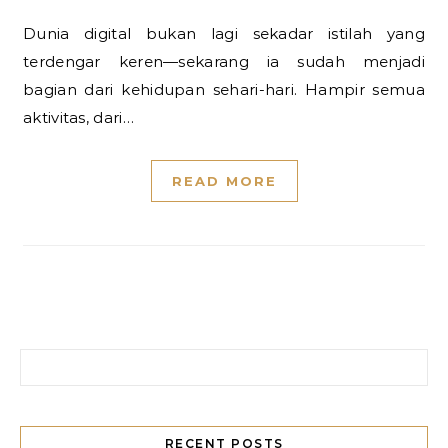
Dunia digital bukan lagi sekadar istilah yang
terdengar keren—sekarang ia sudah menjadi
bagian dari kehidupan sehari-hari. Hampir semua
aktivitas, dari…
READ MORE
Search for:
RECENT POSTS