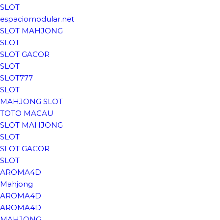
SLOT
espaciomodular.net
SLOT MAHJONG
SLOT
SLOT GACOR
SLOT
SLOT777
SLOT
MAHJONG SLOT
TOTO MACAU
SLOT MAHJONG
SLOT
SLOT GACOR
SLOT
AROMA4D
Mahjong
AROMA4D
AROMA4D
MAHJONG