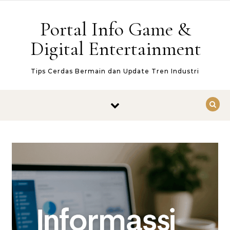
Skip to content
Portal Info Game &
Digital Entertainment
Tips Cerdas Bermain dan Update Tren Industri