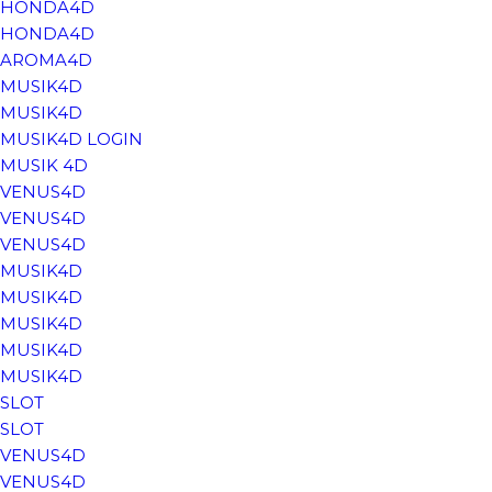
HONDA4D
HONDA4D
AROMA4D
MUSIK4D
MUSIK4D
MUSIK4D LOGIN
MUSIK 4D
VENUS4D
VENUS4D
VENUS4D
MUSIK4D
MUSIK4D
MUSIK4D
MUSIK4D
MUSIK4D
SLOT
SLOT
VENUS4D
VENUS4D