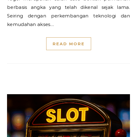
berbasis angka yang telah dikenal sejak lama.
Seiring dengan perkembangan teknologi dan
kemudahan akses…
READ MORE