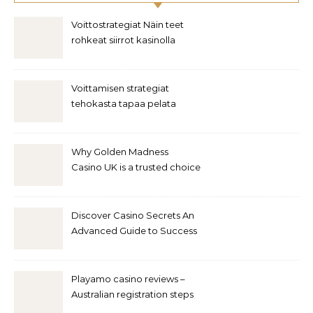
Voittostrategiat Näin teet
rohkeat siirrot kasinolla
Voittamisen strategiat
tehokasta tapaa pelata
uhkapelejä viisaasti
Why Golden Madness
Casino UK is a trusted choice
for UK players in 2026
Discover Casino Secrets An
Advanced Guide to Success
Playamo casino reviews –
Australian registration steps
guide