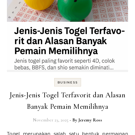
BUSINESS
Jenis-Jenis Togel Terfavorit dan Alasan
Banyak Pemain Memilihnya
November 23, 2025
- By
Jeremy Ross
Togel merupakan salah satu bentuk permainan