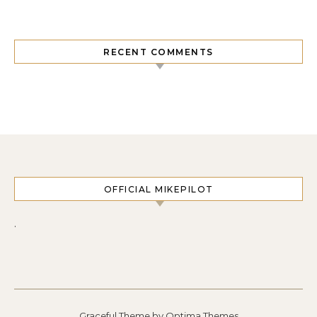
RECENT COMMENTS
OFFICIAL MIKEPILOT
.
Graceful Theme by
Optima Themes