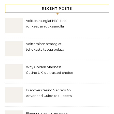
RECENT POSTS
Voittostrategiat Näin teet
rohkeat siirrot kasinolla
Voittamisen strategiat
tehokasta tapaa pelata
uhkapelejä viisaasti
Why Golden Madness
Casino UK is a trusted choice
for UK players in 2026
Discover Casino Secrets An
Advanced Guide to Success
Playamo casino reviews –