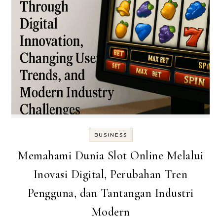
BUSINESS
Memahami Dunia Slot Online Melalui
Inovasi Digital, Perubahan Tren
Pengguna, dan Tantangan Industri
Modern