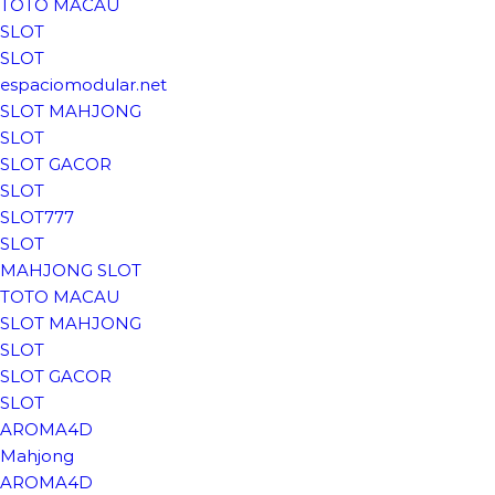
TOTO MACAU
SLOT
SLOT
espaciomodular.net
SLOT MAHJONG
SLOT
SLOT GACOR
SLOT
SLOT777
SLOT
MAHJONG SLOT
TOTO MACAU
SLOT MAHJONG
SLOT
SLOT GACOR
SLOT
AROMA4D
Mahjong
AROMA4D