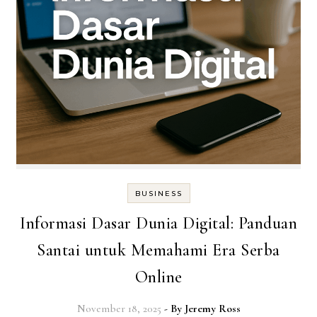
BUSINESS
Informasi Dasar Dunia Digital: Panduan
Santai untuk Memahami Era Serba
Online
November 18, 2025
- By
Jeremy Ross