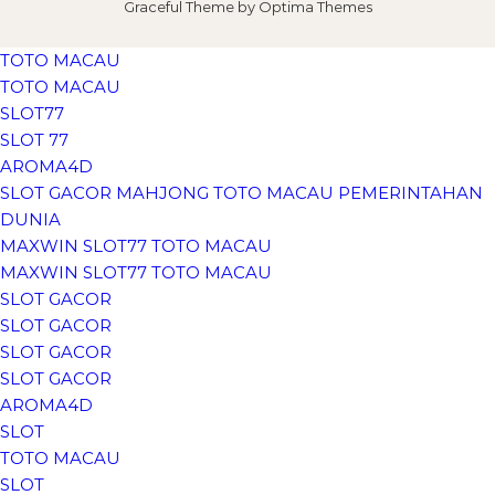
Graceful Theme by
Optima Themes
TOTO MACAU
TOTO MACAU
SLOT77
SLOT 77
AROMA4D
SLOT GACOR MAHJONG TOTO MACAU PEMERINTAHAN
DUNIA
MAXWIN SLOT77 TOTO MACAU
MAXWIN SLOT77 TOTO MACAU
SLOT GACOR
SLOT GACOR
SLOT GACOR
SLOT GACOR
AROMA4D
SLOT
TOTO MACAU
SLOT