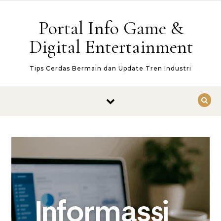
Skip to content
Portal Info Game &
Digital Entertainment
Tips Cerdas Bermain dan Update Tren Industri