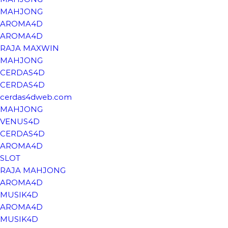
MAHJONG
AROMA4D
AROMA4D
RAJA MAXWIN
MAHJONG
CERDAS4D
CERDAS4D
cerdas4dweb.com
MAHJONG
VENUS4D
CERDAS4D
AROMA4D
SLOT
RAJA MAHJONG
AROMA4D
MUSIK4D
AROMA4D
MUSIK4D