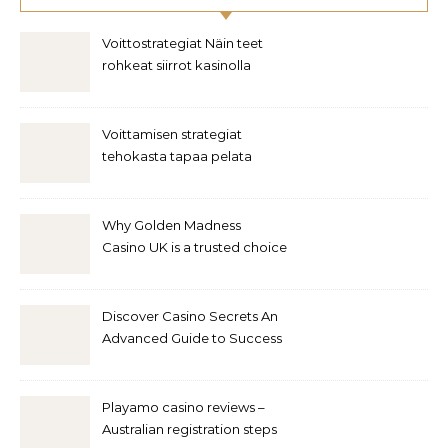
Voittostrategiat Näin teet
rohkeat siirrot kasinolla
Voittamisen strategiat
tehokasta tapaa pelata
uhkapelejä viisaasti
Why Golden Madness
Casino UK is a trusted choice
for UK players in 2026
Discover Casino Secrets An
Advanced Guide to Success
Playamo casino reviews –
Australian registration steps