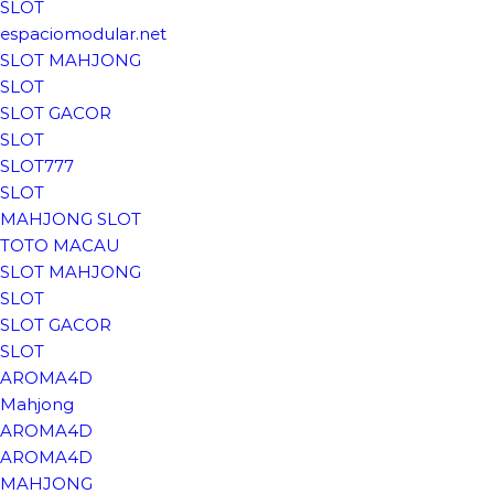
SLOT
espaciomodular.net
SLOT MAHJONG
SLOT
SLOT GACOR
SLOT
SLOT777
SLOT
MAHJONG SLOT
TOTO MACAU
SLOT MAHJONG
SLOT
SLOT GACOR
SLOT
AROMA4D
Mahjong
AROMA4D
AROMA4D
MAHJONG