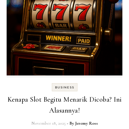
BUSINESS
Kenapa Slot Begitu Menarik Dicoba? Ini
Alasannya!
November 18, 2025
- By
Jeremy Ross