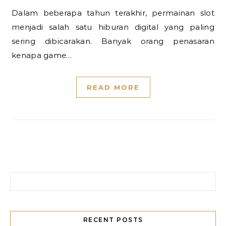
Dalam beberapa tahun terakhir, permainan slot
menjadi salah satu hiburan digital yang paling
sering dibicarakan. Banyak orang penasaran
kenapa game…
READ MORE
Search for:
RECENT POSTS