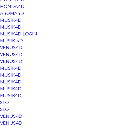
HONDA4D
AROMA4D
MUSIK4D
MUSIK4D
MUSIK4D LOGIN
MUSIK 4D
VENUS4D
VENUS4D
VENUS4D
MUSIK4D
MUSIK4D
MUSIK4D
MUSIK4D
MUSIK4D
SLOT
SLOT
VENUS4D
VENUS4D