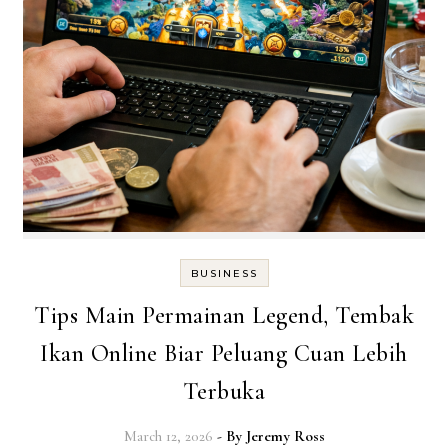
BUSINESS
Tips Main Permainan Legend, Tembak
Ikan Online Biar Peluang Cuan Lebih
Terbuka
March 12, 2026
- By
Jeremy Ross