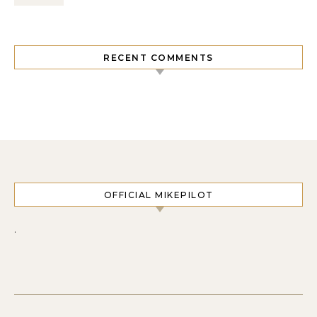
guide
RECENT COMMENTS
OFFICIAL MIKEPILOT
.