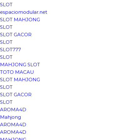
SLOT
espaciomodular.net
SLOT MAHJONG
SLOT
SLOT GACOR
SLOT
SLOT777
SLOT
MAHJONG SLOT
TOTO MACAU
SLOT MAHJONG
SLOT
SLOT GACOR
SLOT
AROMA4D
Mahjong
AROMA4D
AROMA4D
MAHJONG