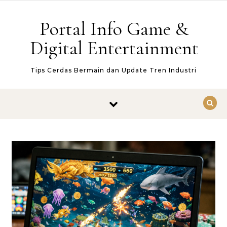
Skip to content
Portal Info Game &
Digital Entertainment
Tips Cerdas Bermain dan Update Tren Industri