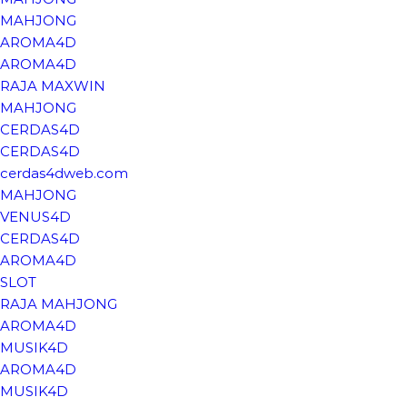
MAHJONG
AROMA4D
AROMA4D
RAJA MAXWIN
MAHJONG
CERDAS4D
CERDAS4D
cerdas4dweb.com
MAHJONG
VENUS4D
CERDAS4D
AROMA4D
SLOT
RAJA MAHJONG
AROMA4D
MUSIK4D
AROMA4D
MUSIK4D