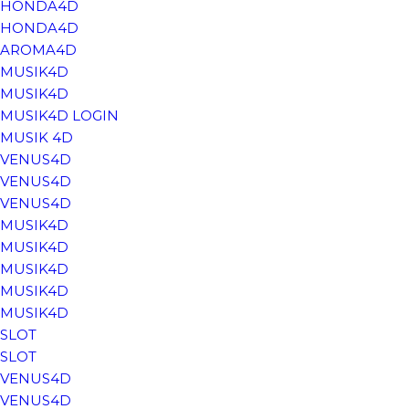
HONDA4D
HONDA4D
AROMA4D
MUSIK4D
MUSIK4D
MUSIK4D LOGIN
MUSIK 4D
VENUS4D
VENUS4D
VENUS4D
MUSIK4D
MUSIK4D
MUSIK4D
MUSIK4D
MUSIK4D
SLOT
SLOT
VENUS4D
VENUS4D