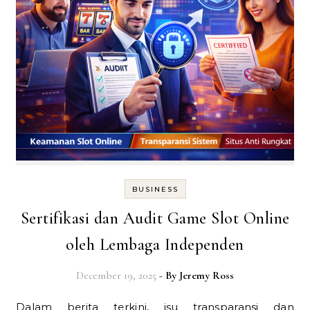
BUSINESS
Sertifikasi dan Audit Game Slot Online
oleh Lembaga Independen
December 19, 2025
- By
Jeremy Ross
Dalam berita terkini, isu transparansi dan