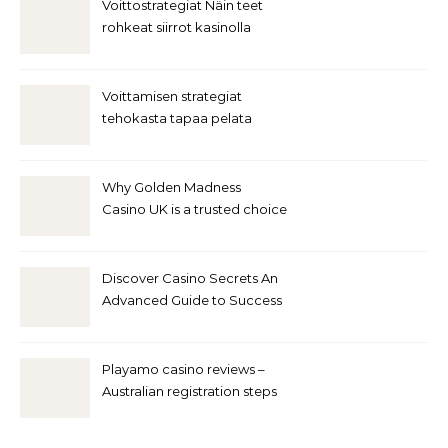
Voittostrategiat Näin teet
rohkeat siirrot kasinolla
Voittamisen strategiat
tehokasta tapaa pelata
uhkapelejä viisaasti
Why Golden Madness
Casino UK is a trusted choice
for UK players in 2026
Discover Casino Secrets An
Advanced Guide to Success
Playamo casino reviews –
Australian registration steps
guide