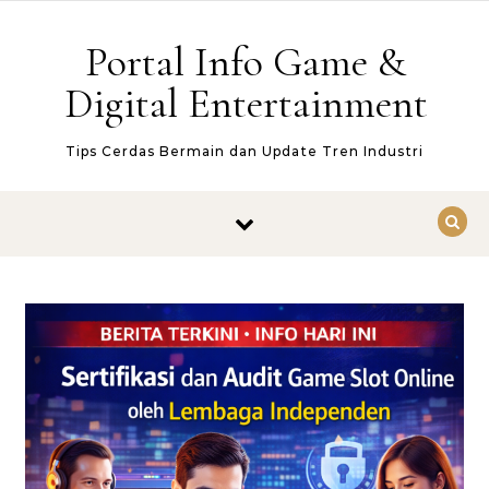
Skip to content
Portal Info Game &
Digital Entertainment
Tips Cerdas Bermain dan Update Tren Industri