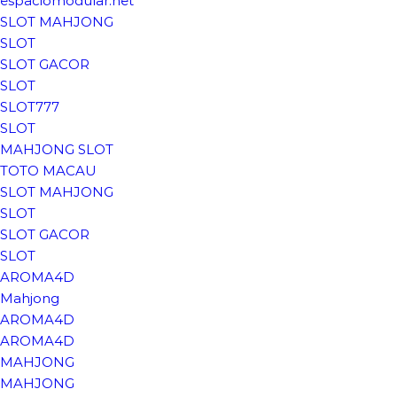
espaciomodular.net
SLOT MAHJONG
SLOT
SLOT GACOR
SLOT
SLOT777
SLOT
MAHJONG SLOT
TOTO MACAU
SLOT MAHJONG
SLOT
SLOT GACOR
SLOT
AROMA4D
Mahjong
AROMA4D
AROMA4D
MAHJONG
MAHJONG