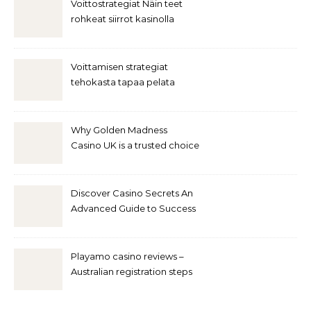
Voittostrategiat Näin teet
rohkeat siirrot kasinolla
Voittamisen strategiat
tehokasta tapaa pelata
uhkapelejä viisaasti
Why Golden Madness
Casino UK is a trusted choice
for UK players in 2026
Discover Casino Secrets An
Advanced Guide to Success
Playamo casino reviews –
Australian registration steps
guide