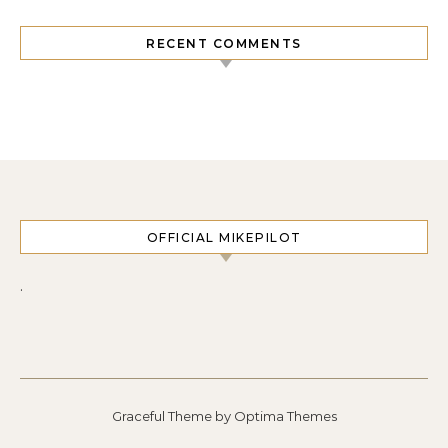
RECENT COMMENTS
OFFICIAL MIKEPILOT
.
Graceful Theme by
Optima Themes