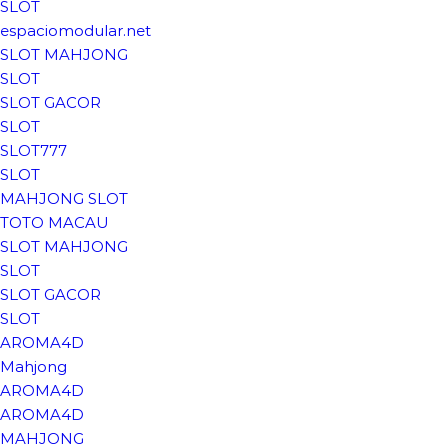
SLOT
espaciomodular.net
SLOT MAHJONG
SLOT
SLOT GACOR
SLOT
SLOT777
SLOT
MAHJONG SLOT
TOTO MACAU
SLOT MAHJONG
SLOT
SLOT GACOR
SLOT
AROMA4D
Mahjong
AROMA4D
AROMA4D
MAHJONG