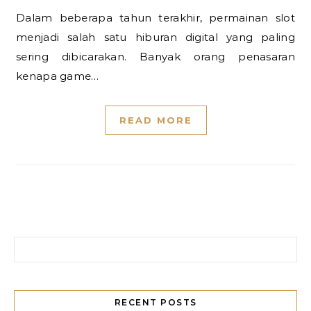
Dalam beberapa tahun terakhir, permainan slot
menjadi salah satu hiburan digital yang paling
sering dibicarakan. Banyak orang penasaran
kenapa game…
READ MORE
Search for:
RECENT POSTS