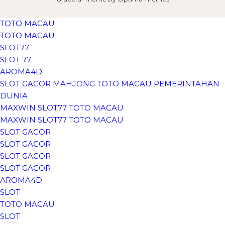
TOTO MACAU
TOTO MACAU
SLOT77
SLOT 77
AROMA4D
SLOT GACOR MAHJONG TOTO MACAU PEMERINTAHAN
DUNIA
MAXWIN SLOT77 TOTO MACAU
MAXWIN SLOT77 TOTO MACAU
SLOT GACOR
SLOT GACOR
SLOT GACOR
SLOT GACOR
AROMA4D
SLOT
TOTO MACAU
SLOT