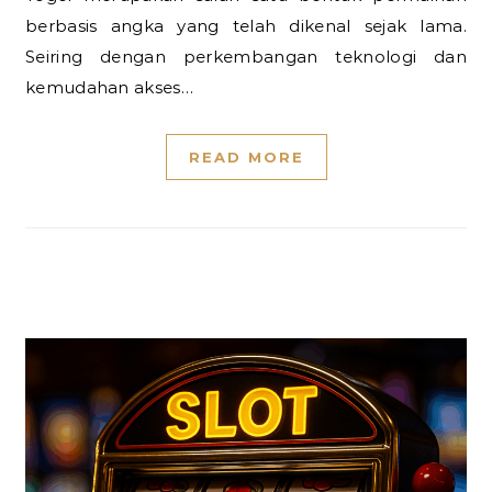
berbasis angka yang telah dikenal sejak lama.
Seiring dengan perkembangan teknologi dan
kemudahan akses…
READ MORE