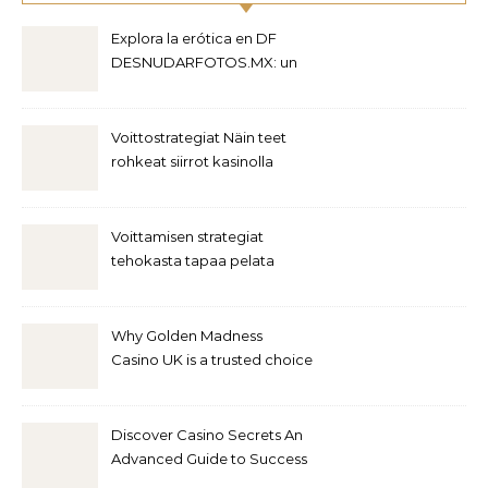
Explora la erótica en DF
DESNUDARFOTOS.MX: un
viaje a través de la IA y
Voittostrategiat Näin teet
rohkeat siirrot kasinolla
Voittamisen strategiat
tehokasta tapaa pelata
uhkapelejä viisaasti
Why Golden Madness
Casino UK is a trusted choice
for UK players in 2026
Discover Casino Secrets An
Advanced Guide to Success