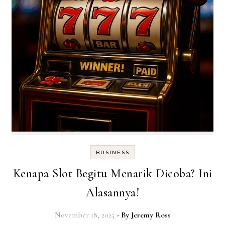
BUSINESS
Kenapa Slot Begitu Menarik Dicoba? Ini
Alasannya!
November 18, 2025
- By
Jeremy Ross