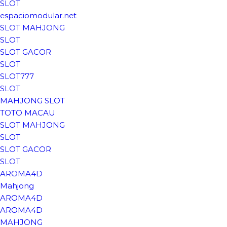
SLOT
espaciomodular.net
SLOT MAHJONG
SLOT
SLOT GACOR
SLOT
SLOT777
SLOT
MAHJONG SLOT
TOTO MACAU
SLOT MAHJONG
SLOT
SLOT GACOR
SLOT
AROMA4D
Mahjong
AROMA4D
AROMA4D
MAHJONG