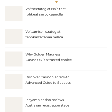
Voittostrategiat Näin teet
rohkeat siirrot kasinolla
Voittamisen strategiat
tehokasta tapaa pelata
uhkapelejä viisaasti
Why Golden Madness
Casino UK is a trusted choice
for UK players in 2026
Discover Casino Secrets An
Advanced Guide to Success
Playamo casino reviews –
Australian registration steps
guide