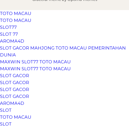
TOTO MACAU
TOTO MACAU
SLOT77
SLOT 77
AROMA4D
SLOT GACOR MAHJONG TOTO MACAU PEMERINTAHAN
DUNIA
MAXWIN SLOT77 TOTO MACAU
MAXWIN SLOT77 TOTO MACAU
SLOT GACOR
SLOT GACOR
SLOT GACOR
SLOT GACOR
AROMA4D
SLOT
TOTO MACAU
SLOT