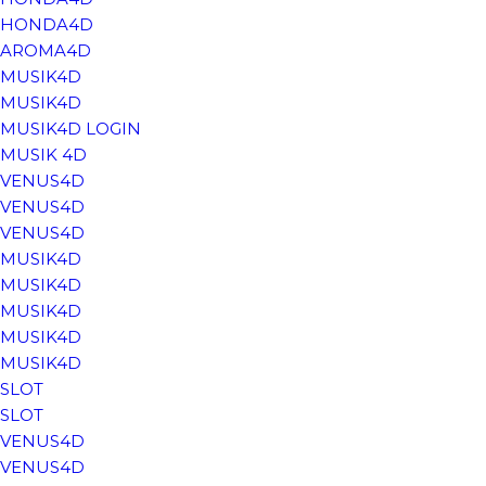
HONDA4D
AROMA4D
MUSIK4D
MUSIK4D
MUSIK4D LOGIN
MUSIK 4D
VENUS4D
VENUS4D
VENUS4D
MUSIK4D
MUSIK4D
MUSIK4D
MUSIK4D
MUSIK4D
SLOT
SLOT
VENUS4D
VENUS4D