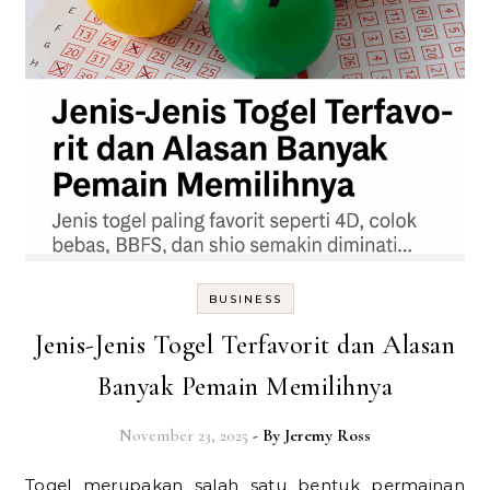
BUSINESS
Jenis-Jenis Togel Terfavorit dan Alasan
Banyak Pemain Memilihnya
November 23, 2025
- By
Jeremy Ross
Togel merupakan salah satu bentuk permainan