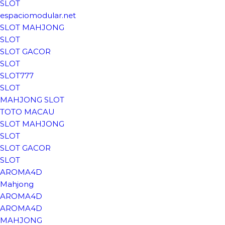
SLOT
espaciomodular.net
SLOT MAHJONG
SLOT
SLOT GACOR
SLOT
SLOT777
SLOT
MAHJONG SLOT
TOTO MACAU
SLOT MAHJONG
SLOT
SLOT GACOR
SLOT
AROMA4D
Mahjong
AROMA4D
AROMA4D
MAHJONG