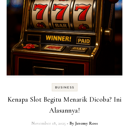
BUSINESS
Kenapa Slot Begitu Menarik Dicoba? Ini
Alasannya!
November 18, 2025
- By
Jeremy Ross