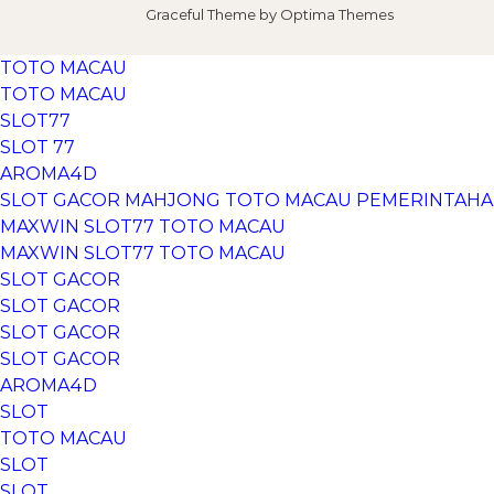
Graceful Theme by
Optima Themes
TOTO MACAU
TOTO MACAU
SLOT77
SLOT 77
AROMA4D
SLOT GACOR MAHJONG TOTO MACAU PEMERINTAHA
MAXWIN SLOT77 TOTO MACAU
MAXWIN SLOT77 TOTO MACAU
SLOT GACOR
SLOT GACOR
SLOT GACOR
SLOT GACOR
AROMA4D
SLOT
TOTO MACAU
SLOT
SLOT