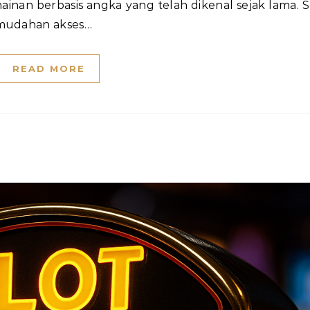
mudahan akses…
READ MORE