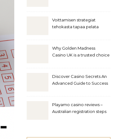
Voittamisen strategiat
tehokasta tapaa pelata
uhkapelejä viisaasti
Why Golden Madness
Casino UK is a trusted choice
for UK players in 2026
Discover Casino Secrets An
Advanced Guide to Success
Playamo casino reviews –
Australian registration steps
guide