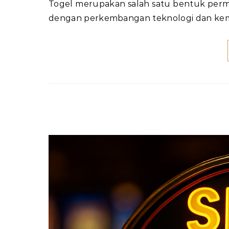
Togel merupakan salah satu bentuk permainan berbasis angka yang telah dikenal sejak lama. Seiring
dengan perkembangan teknologi dan ke