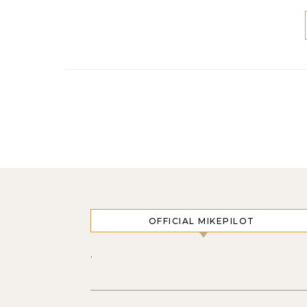
OFFICIAL MIKEPILOT
.