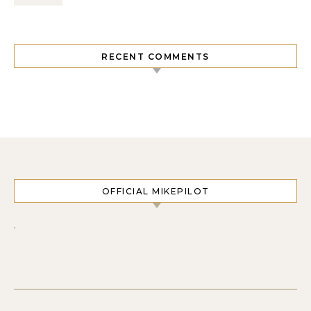
guide
RECENT COMMENTS
OFFICIAL MIKEPILOT
.