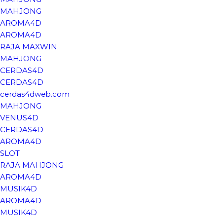
MAHJONG
AROMA4D
AROMA4D
RAJA MAXWIN
MAHJONG
CERDAS4D
CERDAS4D
cerdas4dweb.com
MAHJONG
VENUS4D
CERDAS4D
AROMA4D
SLOT
RAJA MAHJONG
AROMA4D
MUSIK4D
AROMA4D
MUSIK4D