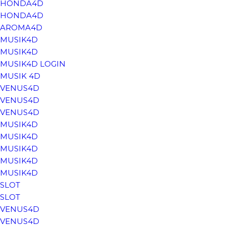
HONDA4D
HONDA4D
AROMA4D
MUSIK4D
MUSIK4D
MUSIK4D LOGIN
MUSIK 4D
VENUS4D
VENUS4D
VENUS4D
MUSIK4D
MUSIK4D
MUSIK4D
MUSIK4D
MUSIK4D
SLOT
SLOT
VENUS4D
VENUS4D