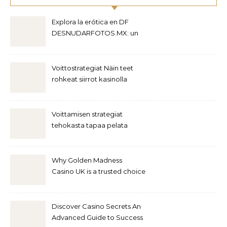
Explora la erótica en DF
DESNUDARFOTOS.MX: un
viaje a través de la IA y
Voittostrategiat Näin teet
rohkeat siirrot kasinolla
Voittamisen strategiat
tehokasta tapaa pelata
uhkapelejä viisaasti
Why Golden Madness
Casino UK is a trusted choice
for UK players in 2026
Discover Casino Secrets An
Advanced Guide to Success