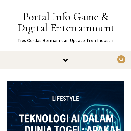
Skip to content
Portal Info Game &
Digital Entertainment
Tips Cerdas Bermain dan Update Tren Industri