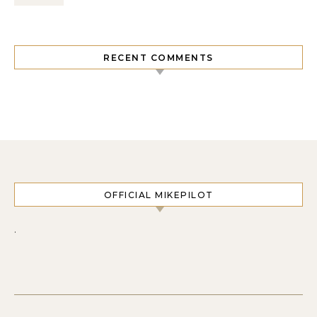
RECENT COMMENTS
OFFICIAL MIKEPILOT
.