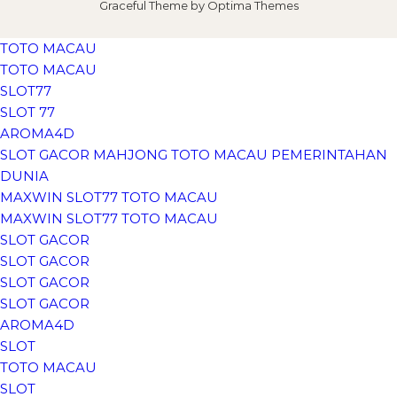
Graceful Theme by
Optima Themes
TOTO MACAU
TOTO MACAU
SLOT77
SLOT 77
AROMA4D
SLOT GACOR MAHJONG TOTO MACAU PEMERINTAHAN
DUNIA
MAXWIN SLOT77 TOTO MACAU
MAXWIN SLOT77 TOTO MACAU
SLOT GACOR
SLOT GACOR
SLOT GACOR
SLOT GACOR
AROMA4D
SLOT
TOTO MACAU
SLOT