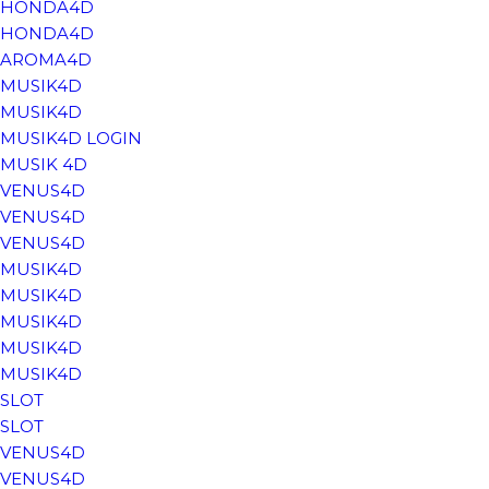
HONDA4D
HONDA4D
AROMA4D
MUSIK4D
MUSIK4D
MUSIK4D LOGIN
MUSIK 4D
VENUS4D
VENUS4D
VENUS4D
MUSIK4D
MUSIK4D
MUSIK4D
MUSIK4D
MUSIK4D
SLOT
SLOT
VENUS4D
VENUS4D