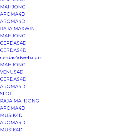
MAHJONG
AROMA4D
AROMA4D
RAJA MAXWIN
MAHJONG
CERDAS4D
CERDAS4D
cerdas4dweb.com
MAHJONG
VENUS4D
CERDAS4D
AROMA4D
SLOT
RAJA MAHJONG
AROMA4D
MUSIK4D
AROMA4D
MUSIK4D