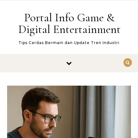
Skip to content
Portal Info Game &
Digital Entertainment
Tips Cerdas Bermain dan Update Tren Industri