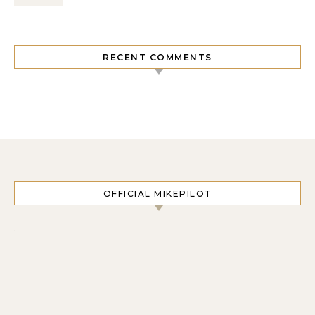
guide
RECENT COMMENTS
OFFICIAL MIKEPILOT
.