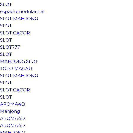
SLOT
espaciomodular.net
SLOT MAHJONG
SLOT
SLOT GACOR
SLOT
SLOT777
SLOT
MAHJONG SLOT
TOTO MACAU
SLOT MAHJONG
SLOT
SLOT GACOR
SLOT
AROMA4D
Mahjong
AROMA4D
AROMA4D
MAHJONG