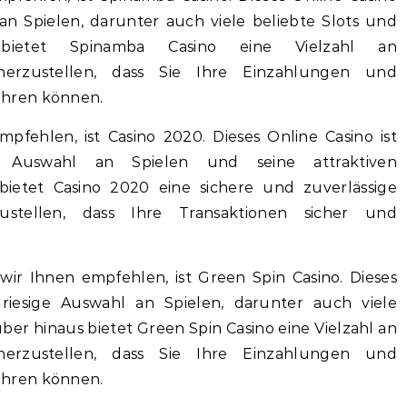
 an Spielen, darunter auch viele beliebte Slots und
 bietet Spinamba Casino eine Vielzahl an
erzustellen, dass Sie Ihre Einzahlungen und
hren können.
mpfehlen, ist Casino 2020. Dieses Online Casino ist
e Auswahl an Spielen und seine attraktiven
ietet Casino 2020 eine sichere und zuverlässige
stellen, dass Ihre Transaktionen sicher und
 wir Ihnen empfehlen, ist Green Spin Casino. Dieses
 riesige Auswahl an Spielen, darunter auch viele
über hinaus bietet Green Spin Casino eine Vielzahl an
erzustellen, dass Sie Ihre Einzahlungen und
hren können.