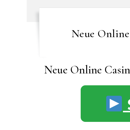
Neue Online 
Neue Online Casin