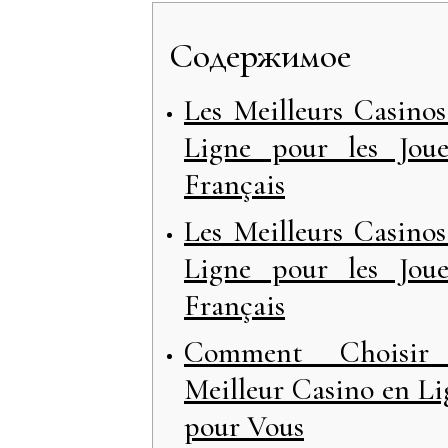
Содержимое
Les Meilleurs Casinos
Ligne pour les Joue
Français
Les Meilleurs Casinos
Ligne pour les Joue
Français
Comment Choisir
Meilleur Casino en Li
pour Vous