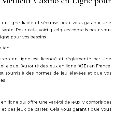
Meilleur Casino en Ligne pour
no en ligne fiable et sécurisé pour vous garantir une
sante. Pour cela, voici quelques conseils pour vous
 ligne pour vos besoins.
ation
 casino en ligne est licencié et réglementé par une
elle que l’Autorité des jeux en ligne (AJE) en France.
est soumis à des normes de jeu élevées et que vos
es.
o en ligne qui offre une variété de jeux, y compris des
 et des jeux de cartes. Cela vous garantit que vous