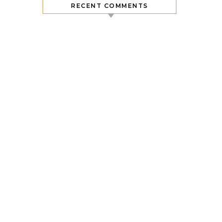
RECENT COMMENTS