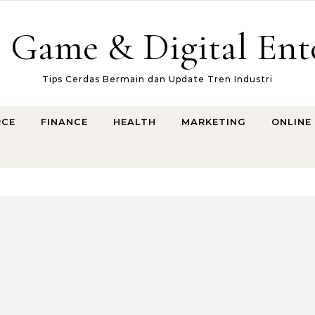
o Game & Digital En
Tips Cerdas Bermain dan Update Tren Industri
RCE
FINANCE
HEALTH
MARKETING
ONLINE