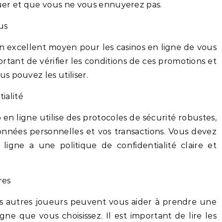
uer et que vous ne vous ennuyerez pas.
us
n excellent moyen pour les casinos en ligne de vous
portant de vérifier les conditions de ces promotions et
s pouvez les utiliser.
tialité
ino en ligne utilise des protocoles de sécurité robustes,
onnées personnelles et vos transactions. Vous devez
 ligne a une politique de confidentialité claire et
res
s autres joueurs peuvent vous aider à prendre une
igne que vous choisissez. Il est important de lire les