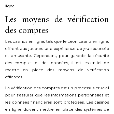
ligne.
Les moyens de vérification
des comptes
Les casinos en ligne, tels que le Leon casino en ligne,
offrent aux joueurs une expérience de jeu sécurisée
et amusante. Cependant, pour garantir la sécurité
des comptes et des données, il est essentiel de
mettre en place des moyens de vérification
efficaces.
La vérification des comptes est un processus crucial
pour s’assurer que les informations personnelles et
les données financières sont protégées. Les casinos
en ligne doivent mettre en place des systèmes de