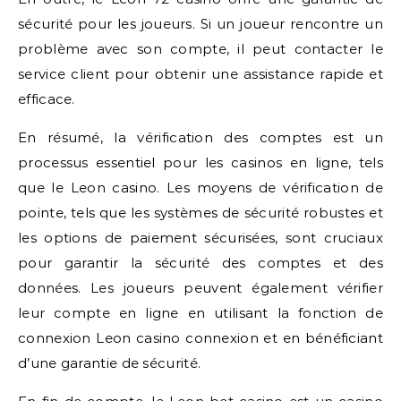
sécurité pour les joueurs. Si un joueur rencontre un
problème avec son compte, il peut contacter le
service client pour obtenir une assistance rapide et
efficace.
En résumé, la vérification des comptes est un
processus essentiel pour les casinos en ligne, tels
que le Leon casino. Les moyens de vérification de
pointe, tels que les systèmes de sécurité robustes et
les options de paiement sécurisées, sont cruciaux
pour garantir la sécurité des comptes et des
données. Les joueurs peuvent également vérifier
leur compte en ligne en utilisant la fonction de
connexion Leon casino connexion et en bénéficiant
d’une garantie de sécurité.