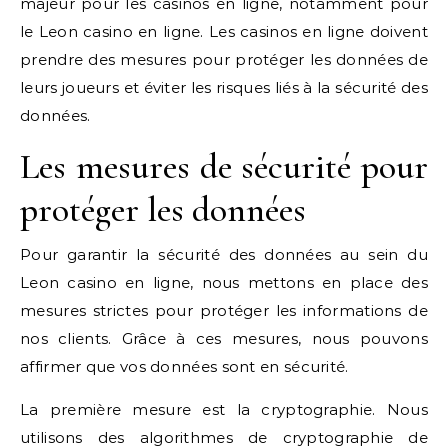
majeur pour les casinos en ligne, notamment pour
le Leon casino en ligne. Les casinos en ligne doivent
prendre des mesures pour protéger les données de
leurs joueurs et éviter les risques liés à la sécurité des
données.
Les mesures de sécurité pour
protéger les données
Pour garantir la sécurité des données au sein du
Leon casino en ligne, nous mettons en place des
mesures strictes pour protéger les informations de
nos clients. Grâce à ces mesures, nous pouvons
affirmer que vos données sont en sécurité.
La première mesure est la cryptographie. Nous
utilisons des algorithmes de cryptographie de