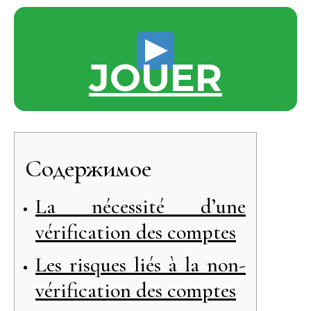
JOUER
Содержимое
La nécessité d’une
vérification des comptes
Les risques liés à la non-
vérification des comptes