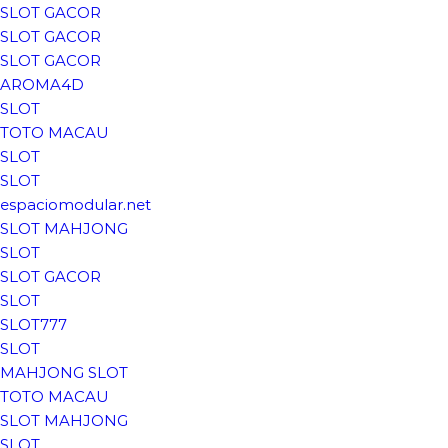
SLOT GACOR
SLOT GACOR
SLOT GACOR
AROMA4D
SLOT
TOTO MACAU
SLOT
SLOT
espaciomodular.net
SLOT MAHJONG
SLOT
SLOT GACOR
SLOT
SLOT777
SLOT
MAHJONG SLOT
TOTO MACAU
SLOT MAHJONG
SLOT