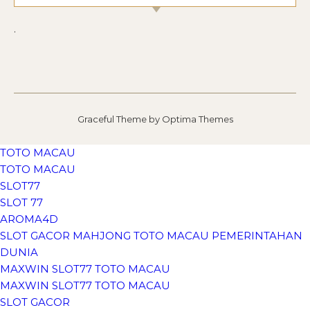
.
Graceful Theme by
Optima Themes
TOTO MACAU
TOTO MACAU
SLOT77
SLOT 77
AROMA4D
SLOT GACOR MAHJONG TOTO MACAU PEMERINTAHAN
DUNIA
MAXWIN SLOT77 TOTO MACAU
MAXWIN SLOT77 TOTO MACAU
SLOT GACOR