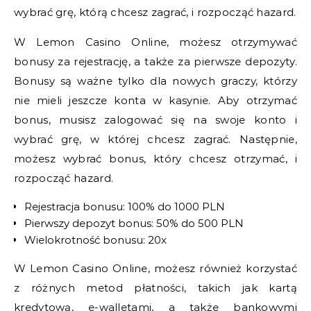
wybrać grę, którą chcesz zagrać, i rozpocząć hazard.
W Lemon Casino Online, możesz otrzymywać
bonusy za rejestrację, a także za pierwsze depozyty.
Bonusy są ważne tylko dla nowych graczy, którzy
nie mieli jeszcze konta w kasynie. Aby otrzymać
bonus, musisz zalogować się na swoje konto i
wybrać grę, w której chcesz zagrać. Następnie,
możesz wybrać bonus, który chcesz otrzymać, i
rozpocząć hazard.
Rejestracja bonusu: 100% do 1000 PLN
Pierwszy depozyt bonus: 50% do 500 PLN
Wielokrotność bonusu: 20x
W Lemon Casino Online, możesz również korzystać
z różnych metod płatności, takich jak kartą
kredytową, e-walletami, a także bankowymi