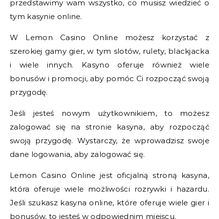
przedstawimy wam wszystko, co musisz wiedzieć o
tym kasynie online.
W Lemon Casino Online możesz korzystać z
szerokiej gamy gier, w tym slotów, rulety, blackjacka
i wiele innych. Kasyno oferuje również wiele
bonusów i promocji, aby pomóc Ci rozpocząć swoją
przygodę.
Jeśli jesteś nowym użytkownikiem, to możesz
zalogować się na stronie kasyna, aby rozpocząć
swoją przygodę. Wystarczy, że wprowadzisz swoje
dane logowania, aby zalogować się.
Lemon Casino Online jest oficjalną stroną kasyna,
która oferuje wiele możliwości rozrywki i hazardu.
Jeśli szukasz kasyna online, które oferuje wiele gier i
bonusów, to jesteś w odpowiednim miejscu.