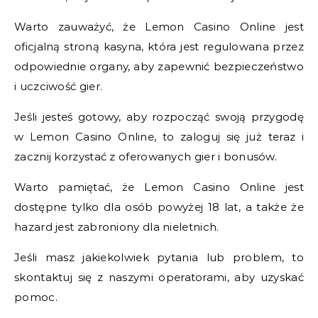
Warto zauważyć, że Lemon Casino Online jest
oficjalną stroną kasyna, która jest regulowana przez
odpowiednie organy, aby zapewnić bezpieczeństwo
i uczciwość gier.
Jeśli jesteś gotowy, aby rozpocząć swoją przygodę
w Lemon Casino Online, to zaloguj się już teraz i
zacznij korzystać z oferowanych gier i bonusów.
Warto pamiętać, że Lemon Casino Online jest
dostępne tylko dla osób powyżej 18 lat, a także że
hazard jest zabroniony dla nieletnich.
Jeśli masz jakiekolwiek pytania lub problem, to
skontaktuj się z naszymi operatorami, aby uzyskać
pomoc.