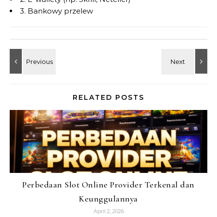
3. Bankowy przelew
RELATED POSTS
Perbedaan Slot Online Provider Terkenal dan
Keunggulannya
April 2, 2026