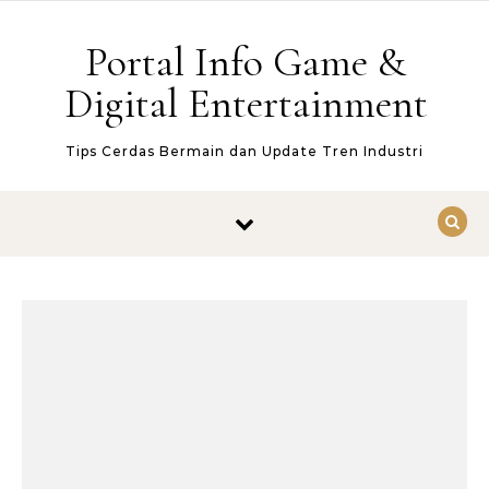
Skip to content
Portal Info Game &
Digital Entertainment
Tips Cerdas Bermain dan Update Tren Industri