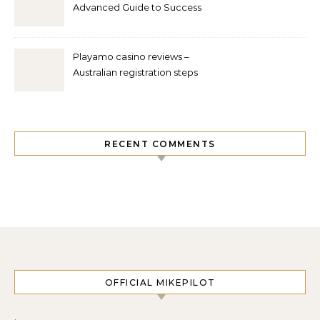
Advanced Guide to Success
Playamo casino reviews –
Australian registration steps
guide
RECENT COMMENTS
OFFICIAL MIKEPILOT
.