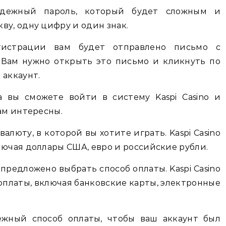
адежный пароль, который будет сложным и
ву, одну цифру и один знак.
гистрации вам будет отправлено письмо с
Вам нужно открыть это письмо и кликнуть по
 аккаунт.
 вы сможете войти в систему Kaspi Casino и
ам интересны.
люту, в которой вы хотите играть. Kaspi Casino
лючая доллары США, евро и российские рубли.
предложено выбрать способ оплаты. Kaspi Casino
оплаты, включая банковские карты, электронные
ежный способ оплаты, чтобы ваш аккаунт был