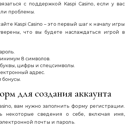
язаться с поддержкой Kaspi Casino, если у вас
или проблемы.
айте Kaspi Casino – это первый шаг к началу игры
верены, что вы будете наслаждаться игрой в
ароль.
минимум 8 символов.
 буквы, цифры и спецсимволы.
лектронный адрес.
 бонусы.
форм для создания аккаунта
Casino, вам нужно заполнить форму регистрации.
ь некоторые сведения о себе, включая имя,
электронной почты и пароль.