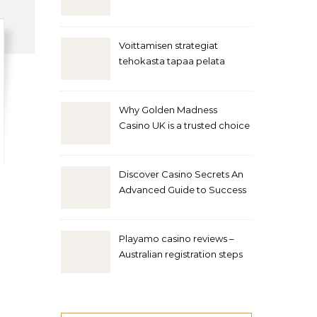
Voittamisen strategiat
tehokasta tapaa pelata
uhkapelejä viisaasti
Why Golden Madness
Casino UK is a trusted choice
for UK players in 2026
Discover Casino Secrets An
Advanced Guide to Success
Playamo casino reviews –
Australian registration steps
guide