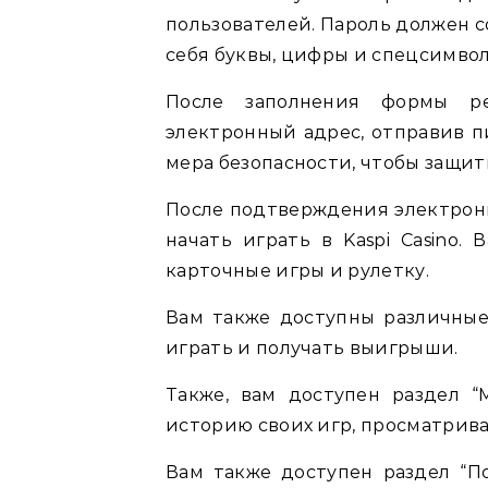
пользователей. Пароль должен 
себя буквы, цифры и спецсимвол
После заполнения формы ре
электронный адрес, отправив п
мера безопасности, чтобы защит
После подтверждения электронн
начать играть в Kaspi Casino.
карточные игры и рулетку.
Вам также доступны различные
играть и получать выигрыши.
Также, вам доступен раздел “
историю своих игр, просматрива
Вам также доступен раздел “П