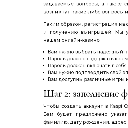
задаваемые вопросы, а также св
возникнут какие-либо вопросы 
Таким образом, регистрация на с
и получению выигрышей. Мы у
нашем онлайн-казино!
Вам нужно выбрать надежный п
Пароль должен содержать как 
Пароль должен включать в себя
Вам нужно подтвердить свой э
Вам доступны различные игры и
Шаг 2: заполнение 
Чтобы создать аккаунт в Kaspi 
Вам будет предложено указат
фамилию, дату рождения, адрес 