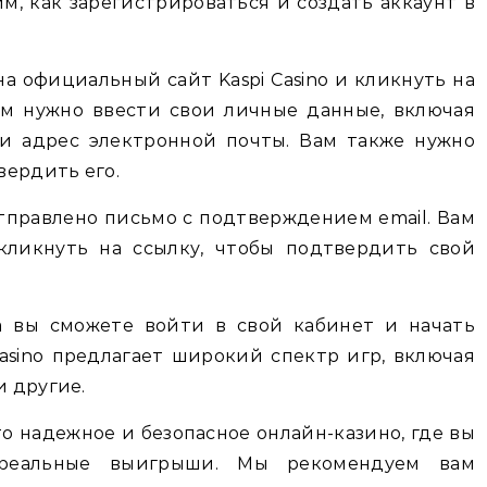
м, как зарегистрироваться и создать аккаунт в
а официальный сайт Kaspi Casino и кликнуть на
ам нужно ввести свои личные данные, включая
и адрес электронной почты. Вам также нужно
вердить его.
тправлено письмо с подтверждением email. Вам
кликнуть на ссылку, чтобы подтвердить свой
а вы сможете войти в свой кабинет и начать
Casino предлагает широкий спектр игр, включая
и другие.
то надежное и безопасное онлайн-казино, где вы
реальные выигрыши. Мы рекомендуем вам